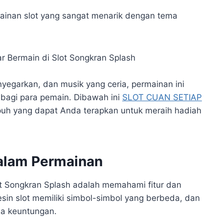
mainan slot yang sangat menarik dengan tema
yegarkan, dan musik yang ceria, permainan ini
gi para pemain. Dibawah ini
SLOT CUAN SETIAP
uh yang dapat Anda terapkan untuk meraih hadiah
dalam Permainan
t Songkran Splash adalah memahami fitur dan
sin slot memiliki simbol-simbol yang berbeda, dan
da keuntungan.