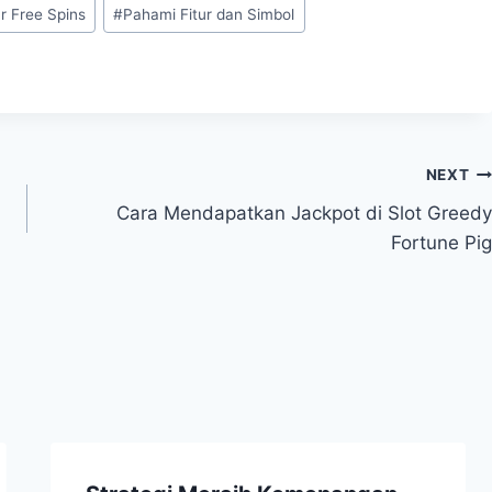
r Free Spins
#
Pahami Fitur dan Simbol
NEXT
Cara Mendapatkan Jackpot di Slot Greedy
Fortune Pig