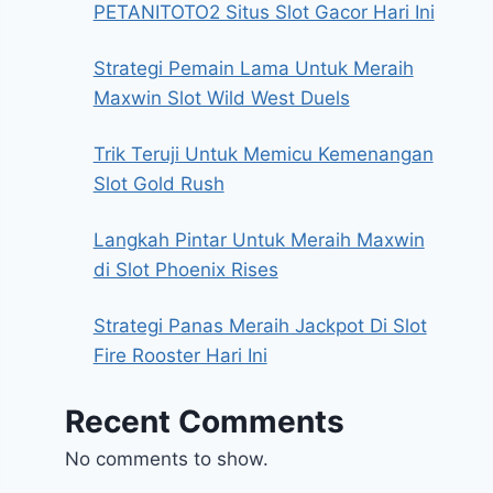
PETANITOTO2 Situs Slot Gacor Hari Ini
Strategi Pemain Lama Untuk Meraih
Maxwin Slot Wild West Duels
Trik Teruji Untuk Memicu Kemenangan
Slot Gold Rush
Langkah Pintar Untuk Meraih Maxwin
di Slot Phoenix Rises
Strategi Panas Meraih Jackpot Di Slot
Fire Rooster Hari Ini
Recent Comments
No comments to show.