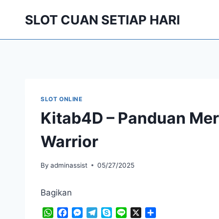
Skip
SLOT CUAN SETIAP HARI
to
content
SLOT ONLINE
Kitab4D – Panduan Mer
Warrior
By
adminassist
05/27/2025
Bagikan
W
F
M
T
S
L
X
S