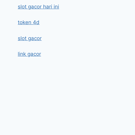
slot gacor hari ini
token 4d
slot gacor
link gacor