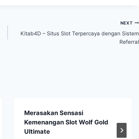
NEXT
Kitab4D – Situs Slot Terpercaya dengan Sistem
Referral
Merasakan Sensasi
Kemenangan Slot Wolf Gold
Ultimate