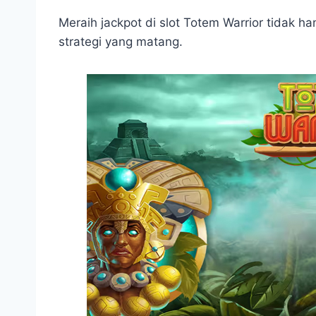
h
a
e
e
k
i
h
a
c
s
l
y
n
a
Meraih jackpot di slot Totem Warrior tidak 
t
e
s
e
p
e
r
strategi yang matang.
s
b
e
g
e
e
A
o
n
r
p
o
g
a
p
k
e
m
r