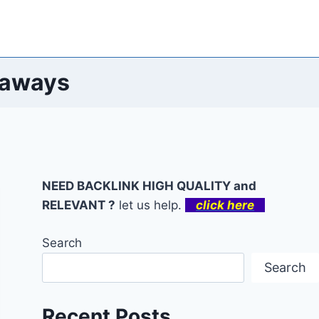
gaways
NEED BACKLINK HIGH QUALITY and
RELEVANT ?
let us help.
click here
Search
Search
Recent Posts