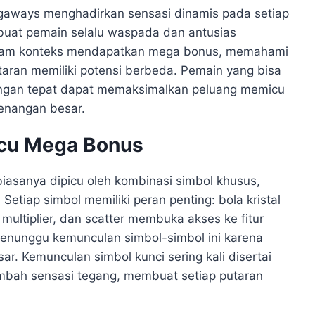
gaways menghadirkan sensasi dinamis pada setiap
uat pemain selalu waspada dan antusias
alam konteks mendapatkan mega bonus, memahami
aran memiliki potensi berbeda. Pemain yang bisa
engan tepat dapat memaksimalkan peluang memicu
menangan besar.
icu Mega Bonus
sanya dipicu oleh kombinasi simbol khusus,
r. Setiap simbol memiliki peran penting: bola kristal
multiplier, dan scatter membuka akses ke fitur
enunggu kemunculan simbol-simbol ini karena
. Kemunculan simbol kunci sering kali disertai
mbah sensasi tegang, membuat setiap putaran