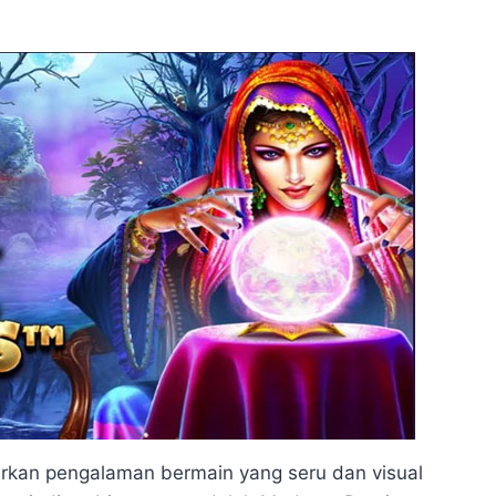
irkan pengalaman bermain yang seru dan visual