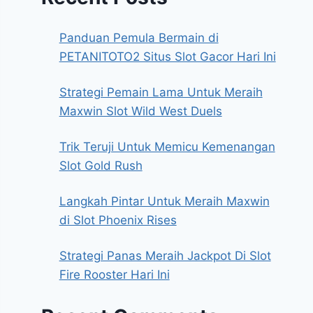
Panduan Pemula Bermain di
PETANITOTO2 Situs Slot Gacor Hari Ini
Strategi Pemain Lama Untuk Meraih
Maxwin Slot Wild West Duels
Trik Teruji Untuk Memicu Kemenangan
Slot Gold Rush
Langkah Pintar Untuk Meraih Maxwin
di Slot Phoenix Rises
Strategi Panas Meraih Jackpot Di Slot
Fire Rooster Hari Ini