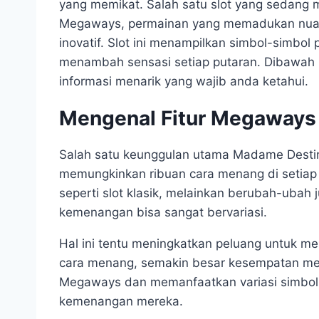
yang memikat. Salah satu slot yang sedang
Megaways, permainan yang memadukan nua
inovatif. Slot ini menampilkan simbol-simbol 
menambah sensasi setiap putaran. Dibawah 
informasi menarik yang wajib anda ketahui.
Mengenal Fitur Megaways
Salah satu keunggulan utama Madame Dest
memungkinkan ribuan cara menang di setiap p
seperti slot klasik, melainkan berubah-ubah 
kemenangan bisa sangat bervariasi.
Hal ini tentu meningkatkan peluang untuk 
cara menang, semakin besar kesempatan me
Megaways dan memanfaatkan variasi simbol 
kemenangan mereka.