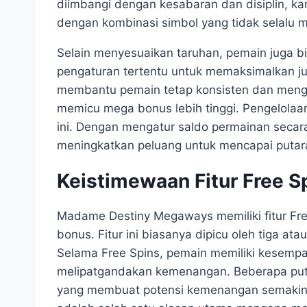
diimbangi dengan kesabaran dan disiplin, 
dengan kombinasi simbol yang tidak selalu
Selain menyesuaikan taruhan, pemain juga b
pengaturan tertentu untuk memaksimalkan jum
membantu pemain tetap konsisten dan menga
memicu mega bonus lebih tinggi. Pengelolaan
ini. Dengan mengatur saldo permainan secara
meningkatkan peluang untuk mencapai putar
Keistimewaan Fitur Free Sp
Madame Destiny Megaways memiliki fitur Fre
bonus. Fitur ini biasanya dipicu oleh tiga at
Selama Free Spins, pemain memiliki kesempa
melipatgandakan kemenangan. Beberapa puta
yang membuat potensi kemenangan semakin be