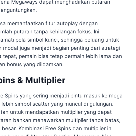
karena Megaways dapat menghadirkan putaran
 menguntungkan.
isa memanfaatkan fitur autoplay dengan
lah putaran tanpa kehilangan fokus. Ini
mati pola simbol kunci, sehingga peluang untuk
 modal juga menjadi bagian penting dari strategi
 tepat, pemain bisa tetap bermain lebih lama dan
an bonus yang diidamkan.
ins & Multiplier
e Spins yang sering menjadi pintu masuk ke mega
au lebih simbol scatter yang muncul di gulungan.
tan untuk mendapatkan multiplier yang dapat
ran bahkan menawarkan multiplier tanpa batas,
sar. Kombinasi Free Spins dan multiplier ini