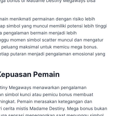
ega bonus di Madame Destiny Megaways bisa
emain menikmati permainan dengan risiko lebih
ap simbol yang muncul memiliki potensi lebih tinggi
a pengalaman bermain menjadi lebih
unggu momen simbol scatter muncul dan mengatur
n peluang maksimal untuk memicu mega bonus.
etiap putaran menjadi pengalaman emosional yang
Kepuasan Pemain
estiny Megaways menawarkan pengalaman
an simbol kunci atau pemicu bonus membuat
ningkat. Pemain merasakan ketegangan dan
i cerita mistis Madame Destiny. Mega bonus bukan
i juga sensasi menegangkan saat menunggu simbol