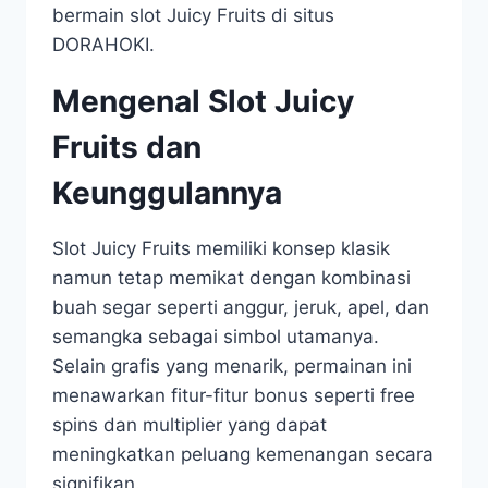
bermain slot Juicy Fruits di situs
DORAHOKI.
Mengenal Slot Juicy
Fruits dan
Keunggulannya
Slot Juicy Fruits memiliki konsep klasik
namun tetap memikat dengan kombinasi
buah segar seperti anggur, jeruk, apel, dan
semangka sebagai simbol utamanya.
Selain grafis yang menarik, permainan ini
menawarkan fitur-fitur bonus seperti free
spins dan multiplier yang dapat
meningkatkan peluang kemenangan secara
signifikan.