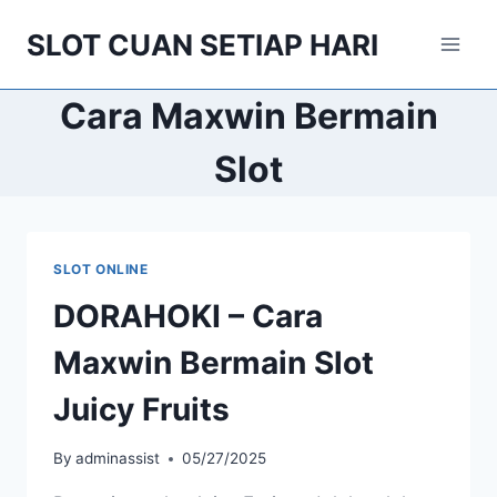
Skip
SLOT CUAN SETIAP HARI
to
content
Cara Maxwin Bermain
Slot
SLOT ONLINE
DORAHOKI – Cara
Maxwin Bermain Slot
Juicy Fruits
By
adminassist
05/27/2025