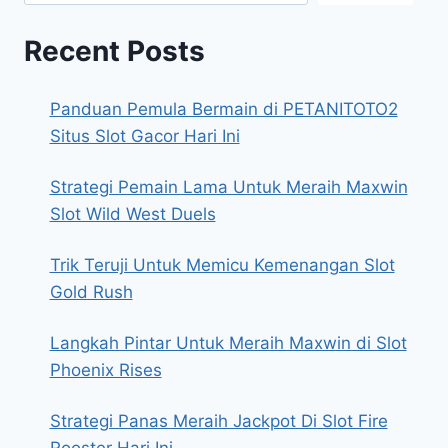
Recent Posts
Panduan Pemula Bermain di PETANITOTO2
Situs Slot Gacor Hari Ini
Strategi Pemain Lama Untuk Meraih Maxwin
Slot Wild West Duels
Trik Teruji Untuk Memicu Kemenangan Slot
Gold Rush
Langkah Pintar Untuk Meraih Maxwin di Slot
Phoenix Rises
Strategi Panas Meraih Jackpot Di Slot Fire