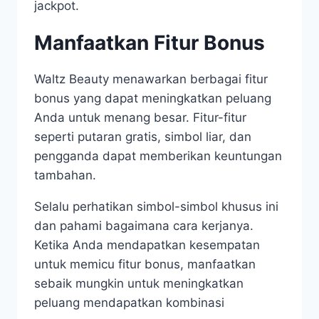
jackpot.
Manfaatkan Fitur Bonus
Waltz Beauty menawarkan berbagai fitur
bonus yang dapat meningkatkan peluang
Anda untuk menang besar. Fitur-fitur
seperti putaran gratis, simbol liar, dan
pengganda dapat memberikan keuntungan
tambahan.
Selalu perhatikan simbol-simbol khusus ini
dan pahami bagaimana cara kerjanya.
Ketika Anda mendapatkan kesempatan
untuk memicu fitur bonus, manfaatkan
sebaik mungkin untuk meningkatkan
peluang mendapatkan kombinasi