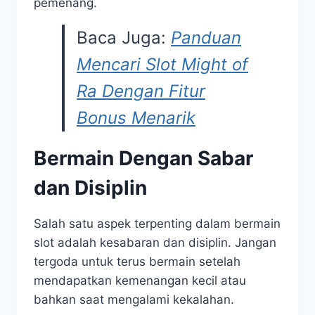
pemenang.
Baca Juga:
Panduan
Mencari Slot Might of
Ra Dengan Fitur
Bonus Menarik
Bermain Dengan Sabar
dan Disiplin
Salah satu aspek terpenting dalam bermain
slot adalah kesabaran dan disiplin. Jangan
tergoda untuk terus bermain setelah
mendapatkan kemenangan kecil atau
bahkan saat mengalami kekalahan.