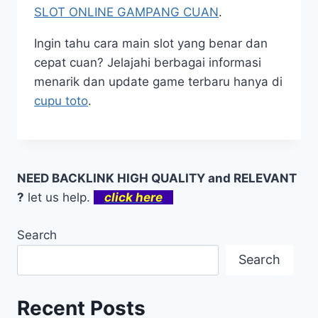
SLOT ONLINE GAMPANG CUAN
.
Ingin tahu cara main slot yang benar dan
cepat cuan? Jelajahi berbagai informasi
menarik dan update game terbaru hanya di
cupu toto
.
NEED BACKLINK HIGH QUALITY and RELEVANT
?
let us help.
click here
Search
Search
Recent Posts