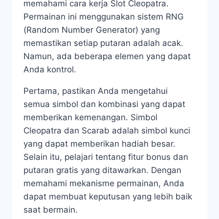
memahami cara kerja Slot Cleopatra.
Permainan ini menggunakan sistem RNG
(Random Number Generator) yang
memastikan setiap putaran adalah acak.
Namun, ada beberapa elemen yang dapat
Anda kontrol.
Pertama, pastikan Anda mengetahui
semua simbol dan kombinasi yang dapat
memberikan kemenangan. Simbol
Cleopatra dan Scarab adalah simbol kunci
yang dapat memberikan hadiah besar.
Selain itu, pelajari tentang fitur bonus dan
putaran gratis yang ditawarkan. Dengan
memahami mekanisme permainan, Anda
dapat membuat keputusan yang lebih baik
saat bermain.