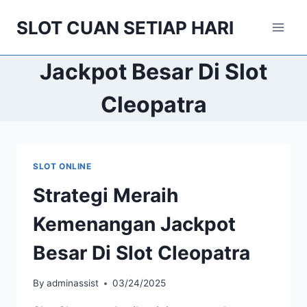
Skip
SLOT CUAN SETIAP HARI
to
content
Jackpot Besar Di Slot
Cleopatra
SLOT ONLINE
Strategi Meraih
Kemenangan Jackpot
Besar Di Slot Cleopatra
By
adminassist
03/24/2025