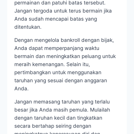
permainan dan patuhi batas tersebut.
Jangan tergoda untuk terus bermain jika
Anda sudah mencapai batas yang
ditentukan.
Dengan mengelola bankroll dengan bijak,
Anda dapat memperpanjang waktu
bermain dan meningkatkan peluang untuk
meraih kemenangan. Selain itu,
pertimbangkan untuk menggunakan
taruhan yang sesuai dengan anggaran
Anda.
Jangan memasang taruhan yang terlalu
besar jika Anda masih pemula. Mulailah
dengan taruhan kecil dan tingkatkan
secara bertahap seiring dengan