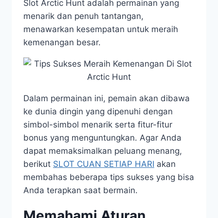
Slot Arctic Hunt adalah permainan yang
menarik dan penuh tantangan,
menawarkan kesempatan untuk meraih
kemenangan besar.
Dalam permainan ini, pemain akan dibawa
ke dunia dingin yang dipenuhi dengan
simbol-simbol menarik serta fitur-fitur
bonus yang menguntungkan. Agar Anda
dapat memaksimalkan peluang menang,
berikut
SLOT CUAN SETIAP HARI
akan
membahas beberapa tips sukses yang bisa
Anda terapkan saat bermain.
Memahami Aturan