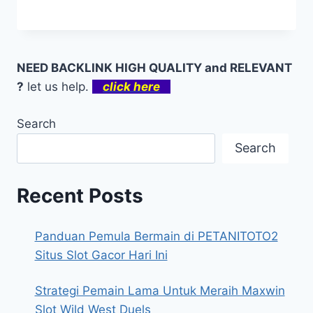
NEED BACKLINK HIGH QUALITY and RELEVANT
?
let us help.
click here
Search
Search
Recent Posts
Panduan Pemula Bermain di PETANITOTO2
Situs Slot Gacor Hari Ini
Strategi Pemain Lama Untuk Meraih Maxwin
Slot Wild West Duels