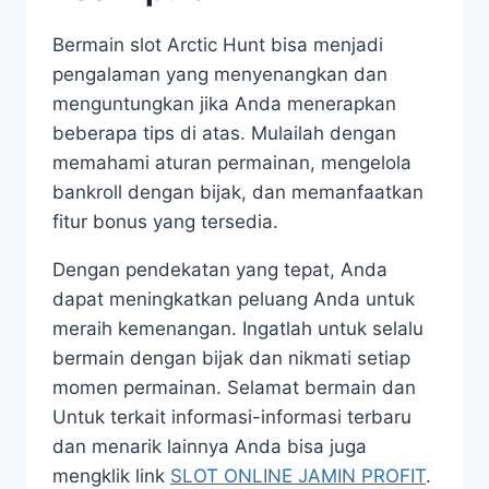
Bermain slot Arctic Hunt bisa menjadi
pengalaman yang menyenangkan dan
menguntungkan jika Anda menerapkan
beberapa tips di atas. Mulailah dengan
memahami aturan permainan, mengelola
bankroll dengan bijak, dan memanfaatkan
fitur bonus yang tersedia.
Dengan pendekatan yang tepat, Anda
dapat meningkatkan peluang Anda untuk
meraih kemenangan. Ingatlah untuk selalu
bermain dengan bijak dan nikmati setiap
momen permainan. Selamat bermain dan
Untuk terkait informasi-informasi terbaru
dan menarik lainnya Anda bisa juga
mengklik link
SLOT ONLINE JAMIN PROFIT
.