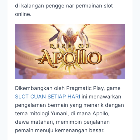
di kalangan penggemar permainan slot
online.
Dikembangkan oleh Pragmatic Play, game
SLOT CUAN SETIAP HARI
ini menawarkan
pengalaman bermain yang menarik dengan
tema mitologi Yunani, di mana Apollo,
dewa matahari, memimpin perjalanan
pemain menuju kemenangan besar.