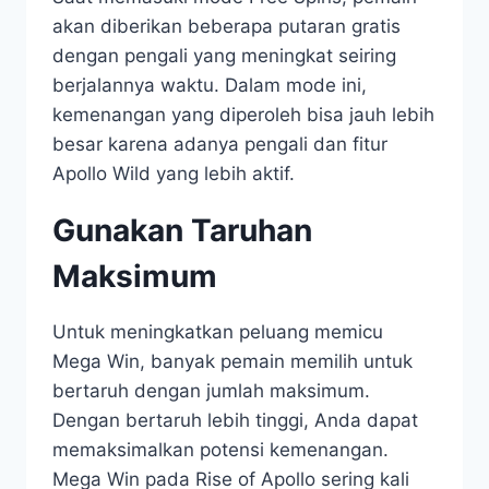
akan diberikan beberapa putaran gratis
dengan pengali yang meningkat seiring
berjalannya waktu. Dalam mode ini,
kemenangan yang diperoleh bisa jauh lebih
besar karena adanya pengali dan fitur
Apollo Wild yang lebih aktif.
Gunakan Taruhan
Maksimum
Untuk meningkatkan peluang memicu
Mega Win, banyak pemain memilih untuk
bertaruh dengan jumlah maksimum.
Dengan bertaruh lebih tinggi, Anda dapat
memaksimalkan potensi kemenangan.
Mega Win pada Rise of Apollo sering kali