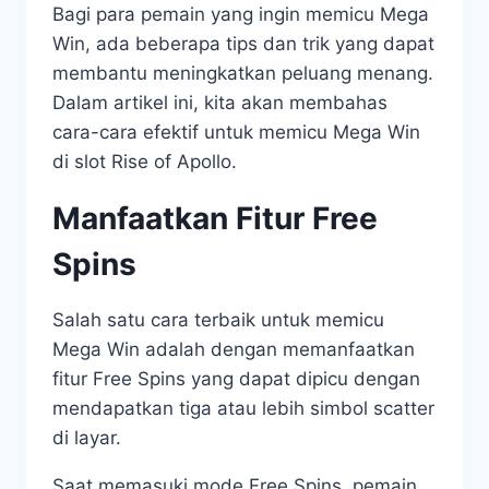
Bagi para pemain yang ingin memicu Mega
Win, ada beberapa tips dan trik yang dapat
membantu meningkatkan peluang menang.
Dalam artikel ini, kita akan membahas
cara-cara efektif untuk memicu Mega Win
di slot Rise of Apollo.
Manfaatkan Fitur Free
Spins
Salah satu cara terbaik untuk memicu
Mega Win adalah dengan memanfaatkan
fitur Free Spins yang dapat dipicu dengan
mendapatkan tiga atau lebih simbol scatter
di layar.
Saat memasuki mode Free Spins, pemain