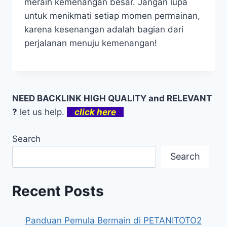
meraih kemenangan besar. Jangan lupa
untuk menikmati setiap momen permainan,
karena kesenangan adalah bagian dari
perjalanan menuju kemenangan!
NEED BACKLINK HIGH QUALITY and RELEVANT
?
let us help.
click here
Search
Search
Recent Posts
Panduan Pemula Bermain di PETANITOTO2