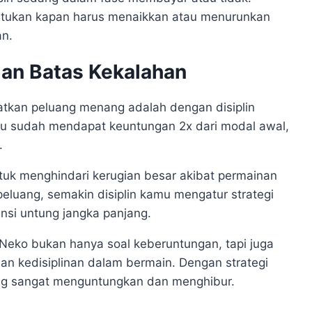
tukan kapan harus menaikkan atau menurunkan
an.
an Batas Kekalahan
katkan peluang menang adalah dengan disiplin
mu sudah mendapat keuntungan 2x dari modal awal,
.
untuk menghindari kerugian besar akibat permainan
peluang, semakin disiplin kamu mengatur strategi
nsi untung jangka panjang.
Neko bukan hanya soal keberuntungan, tapi juga
an kedisiplinan dalam bermain. Dengan strategi
ang sangat menguntungkan dan menghibur.