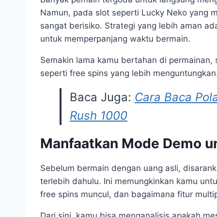
Namun, pada slot seperti Lucky Neko yang memi
sangat berisiko. Strategi yang lebih aman 
untuk memperpanjang waktu bermain.
Semakin lama kamu bertahan di permainan, 
seperti free spins yang lebih menguntungkan
Baca Juga:
Cara Baca Pol
Rush 1000
Manfaatkan Mode Demo unt
Sebelum bermain dengan uang asli, disara
terlebih dahulu. Ini memungkinkan kamu unt
free spins muncul, dan bagaimana fitur multip
Dari sini, kamu bisa menganalisis apakah m