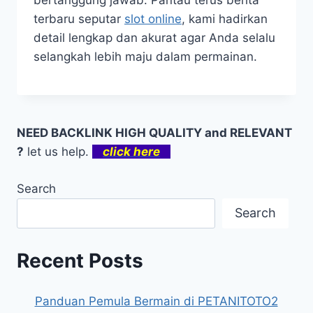
bertanggung jawab. Pantau terus berita
terbaru seputar
slot online
, kami hadirkan
detail lengkap dan akurat agar Anda selalu
selangkah lebih maju dalam permainan.
NEED BACKLINK HIGH QUALITY and RELEVANT
?
let us help.
click here
Search
Search
Recent Posts
Panduan Pemula Bermain di PETANITOTO2