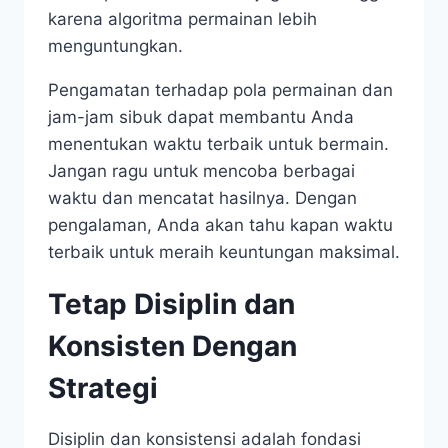
karena algoritma permainan lebih
menguntungkan.
Pengamatan terhadap pola permainan dan
jam-jam sibuk dapat membantu Anda
menentukan waktu terbaik untuk bermain.
Jangan ragu untuk mencoba berbagai
waktu dan mencatat hasilnya. Dengan
pengalaman, Anda akan tahu kapan waktu
terbaik untuk meraih keuntungan maksimal.
Tetap Disiplin dan
Konsisten Dengan
Strategi
Disiplin dan konsistensi adalah fondasi