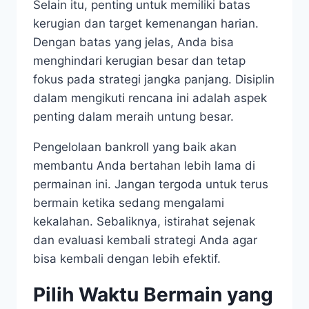
Selain itu, penting untuk memiliki batas
kerugian dan target kemenangan harian.
Dengan batas yang jelas, Anda bisa
menghindari kerugian besar dan tetap
fokus pada strategi jangka panjang. Disiplin
dalam mengikuti rencana ini adalah aspek
penting dalam meraih untung besar.
Pengelolaan bankroll yang baik akan
membantu Anda bertahan lebih lama di
permainan ini. Jangan tergoda untuk terus
bermain ketika sedang mengalami
kekalahan. Sebaliknya, istirahat sejenak
dan evaluasi kembali strategi Anda agar
bisa kembali dengan lebih efektif.
Pilih Waktu Bermain yang