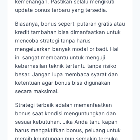
kemenangan. Pastikan selalu mengikuti
update bonus terbaru yang tersedia.
Biasanya, bonus seperti putaran gratis atau
kredit tambahan bisa dimanfaatkan untuk
mencoba strategi tanpa harus
mengeluarkan banyak modal pribadi. Hal
ini sangat membantu untuk menguji
keberhasilan teknik tertentu tanpa risiko
besar. Jangan lupa membaca syarat dan
ketentuan agar bonus bisa digunakan
secara maksimal.
Strategi terbaik adalah memanfaatkan
bonus saat kondisi menguntungkan dan
sesuai kebutuhan. Jika Anda tahu kapan
harus mengaktifkan bonus, peluang untuk
meraih keuntungan pun semakin terbuka