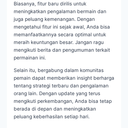
Biasanya, fitur baru dirilis untuk
meningkatkan pengalaman bermain dan
juga peluang kemenangan. Dengan
mengetahui fitur ini sejak awal, Anda bisa
memanfaatkannya secara optimal untuk
meraih keuntungan besar. Jangan ragu
mengikuti berita dan pengumuman terkait
permainan ini.
Selain itu, bergabung dalam komunitas
pemain dapat memberikan insight berharga
tentang strategi terbaru dan pengalaman
orang lain. Dengan update yang terus
mengikuti perkembangan, Anda bisa tetap
berada di depan dan meningkatkan
peluang keberhasilan setiap hari.