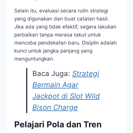
Selain itu, evaluasi secara rutin strategi
yang digunakan dan buat catatan hasil.
Jika ada yang tidak efektif, segera lakukan
perbaikan tanpa merasa takut untuk
mencoba pendekatan baru. Disiplin adalah
kunci untuk jangka panjang yang
menguntungkan.
Baca Juga:
Strategi
Bermain Agar
Jackpot di Slot Wild
Bison Charge
Pelajari Pola dan Tren