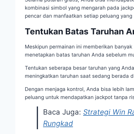
kombinasi simbol yang mengarah pada jackpo
pencar dan manfaatkan setiap peluang yang
Tentukan Batas Taruhan A
Meskipun permainan ini memberikan banyak 
menetapkan batas taruhan Anda sebelum mu
Tentukan seberapa besar taruhan yang Anda 
meningkatkan taruhan saat sedang berada d
Dengan menjaga kontrol, Anda bisa lebih l
peluang untuk mendapatkan jackpot tanpa ris
Baca Juga:
Strategi Win R
Rungkad