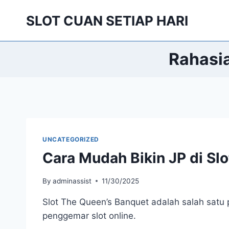
Skip
SLOT CUAN SETIAP HARI
to
content
Rahasia
UNCATEGORIZED
Cara Mudah Bikin JP di Sl
By
adminassist
11/30/2025
Slot The Queen’s Banquet adalah salah satu 
penggemar slot online.