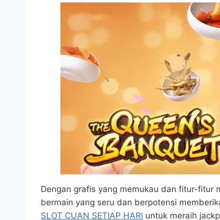
Dengan grafis yang memukau dan fitur-fitur
bermain yang seru dan berpotensi memberika
SLOT CUAN SETIAP HARI
untuk meraih jackpo