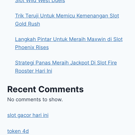
Slot Wild West Duels
Trik Teruji Untuk Memicu Kemenangan Slot
Gold Rush
Langkah Pintar Untuk Meraih Maxwin di Slot
Phoenix Rises
Strategi Panas Meraih Jackpot Di Slot Fire
Rooster Hari Ini
Recent Comments
No comments to show.
slot gacor hari ini
token 4d