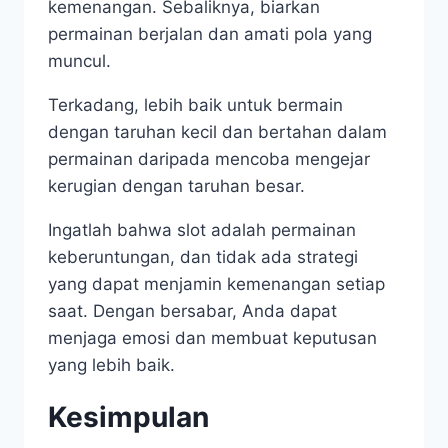
kemenangan. Sebaliknya, biarkan
permainan berjalan dan amati pola yang
muncul.
Terkadang, lebih baik untuk bermain
dengan taruhan kecil dan bertahan dalam
permainan daripada mencoba mengejar
kerugian dengan taruhan besar.
Ingatlah bahwa slot adalah permainan
keberuntungan, dan tidak ada strategi
yang dapat menjamin kemenangan setiap
saat. Dengan bersabar, Anda dapat
menjaga emosi dan membuat keputusan
yang lebih baik.
Kesimpulan