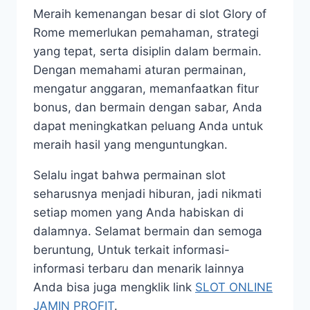
Meraih kemenangan besar di slot Glory of
Rome memerlukan pemahaman, strategi
yang tepat, serta disiplin dalam bermain.
Dengan memahami aturan permainan,
mengatur anggaran, memanfaatkan fitur
bonus, dan bermain dengan sabar, Anda
dapat meningkatkan peluang Anda untuk
meraih hasil yang menguntungkan.
Selalu ingat bahwa permainan slot
seharusnya menjadi hiburan, jadi nikmati
setiap momen yang Anda habiskan di
dalamnya. Selamat bermain dan semoga
beruntung, Untuk terkait informasi-
informasi terbaru dan menarik lainnya
Anda bisa juga mengklik link
SLOT ONLINE
JAMIN PROFIT
.