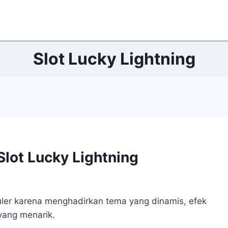
Slot Lucky Lightning
Slot Lucky Lightning
uler karena menghadirkan tema yang dinamis, efek
yang menarik.