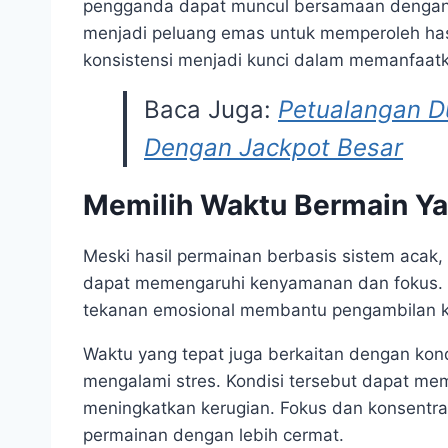
pengganda dapat muncul bersamaan dengan 
menjadi peluang emas untuk memperoleh has
konsistensi menjadi kunci dalam memanfaatkan
Baca Juga:
Petualangan D
Dengan Jackpot Besar
Memilih Waktu Bermain Ya
Meski hasil permainan berbasis sistem acak
dapat memengaruhi kenyamanan dan fokus. B
tekanan emosional membantu pengambilan kep
Waktu yang tepat juga berkaitan dengan kondi
mengalami stres. Kondisi tersebut dapat me
meningkatkan kerugian. Fokus dan konsentr
permainan dengan lebih cermat.