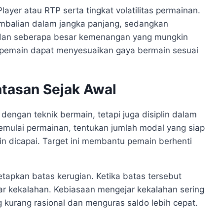
Player atau RTP serta tingkat volatilitas permainan.
mbalian dalam jangka panjang, sedangkan
 dan seberapa besar kemenangan yang mungkin
 pemain dapat menyesuaikan gaya bermain sesuai
tasan Sejak Awal
dengan teknik bermain, tetapi juga disiplin dalam
mulai permainan, tentukan jumlah modal yang siap
n dicapai. Target ini membantu pemain berhenti
.
tapkan batas kerugian. Ketika batas tersebut
ar kekalahan. Kebiasaan mengejar kekalahan sering
 kurang rasional dan menguras saldo lebih cepat.