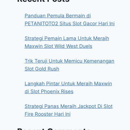
Panduan Pemula Bermain di
PETANITOTO2 Situs Slot Gacor Hari Ini
Strategi Pemain Lama Untuk Meraih
Maxwin Slot Wild West Duels
Trik Teruji Untuk Memicu Kemenangan
Slot Gold Rush
Langkah Pintar Untuk Meraih Maxwin
di Slot Phoenix Rises
Strategi Panas Meraih Jackpot Di Slot
Fire Rooster Hari Ini