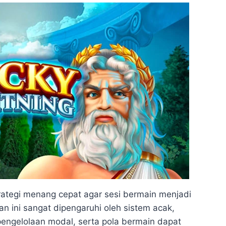
ategi menang cepat agar sesi bermain menjadi
nan ini sangat dipengaruhi oleh sistem acak,
ngelolaan modal, serta pola bermain dapat