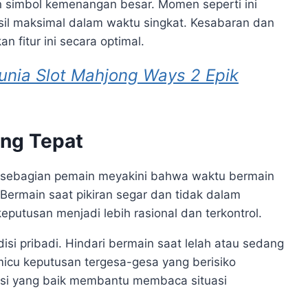
simbol kemenangan besar. Momen seperti ini
il maksimal dalam waktu singkat. Kesabaran dan
 fitur ini secara optimal.
unia Slot Mahjong Ways 2 Epik
ng Tepat
, sebagian pemain meyakini bahwa waktu bermain
ermain saat pikiran segar dan tidak dalam
utusan menjadi lebih rasional dan terkontrol.
si pribadi. Hindari bermain saat lelah atau sedang
micu keputusan tergesa-gesa yang berisiko
asi yang baik membantu membaca situasi