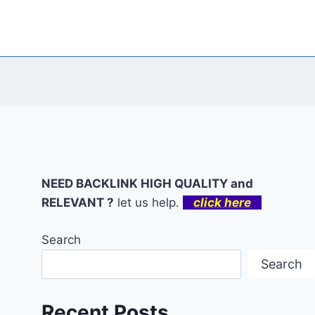
NEED BACKLINK HIGH QUALITY and
RELEVANT ?
let us help.
click here
Search
Search
Recent Posts