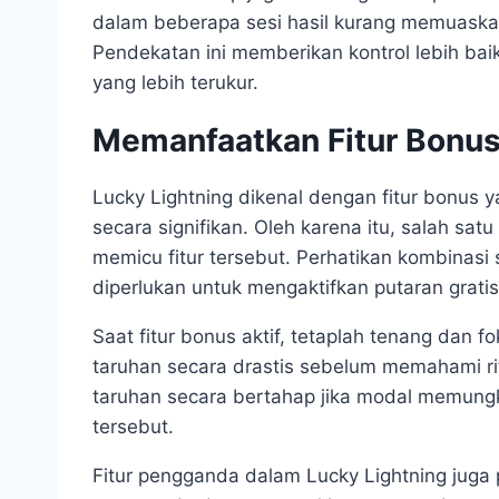
dalam beberapa sesi hasil kurang memuaskan
Pendekatan ini memberikan kontrol lebih ba
yang lebih terukur.
Memanfaatkan Fitur Bonus
Lucky Lightning dikenal dengan fitur bonu
secara signifikan. Oleh karena itu, salah sa
memicu fitur tersebut. Perhatikan kombinasi
diperlukan untuk mengaktifkan putaran gratis
Saat fitur bonus aktif, tetaplah tenang dan
taruhan secara drastis sebelum memahami r
taruhan secara bertahap jika modal memung
tersebut.
Fitur pengganda dalam Lucky Lightning juga 