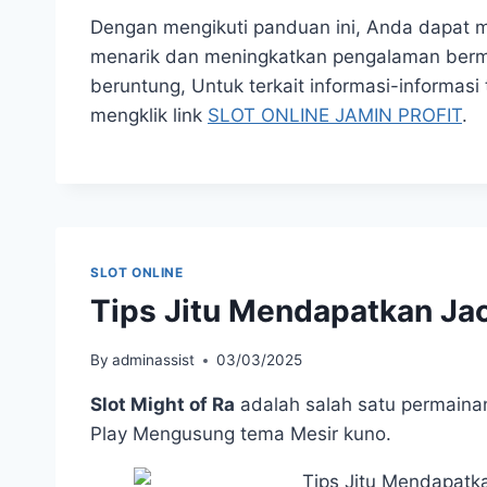
Dengan mengikuti panduan ini, Anda dapat m
menarik dan meningkatkan pengalaman berm
beruntung, Untuk terkait informasi-informasi
mengklik link
SLOT ONLINE JAMIN PROFIT
.
SLOT ONLINE
Tips Jitu Mendapatkan Jac
By
adminassist
03/03/2025
Slot Might of Ra
adalah salah satu permaina
Play Mengusung tema Mesir kuno.