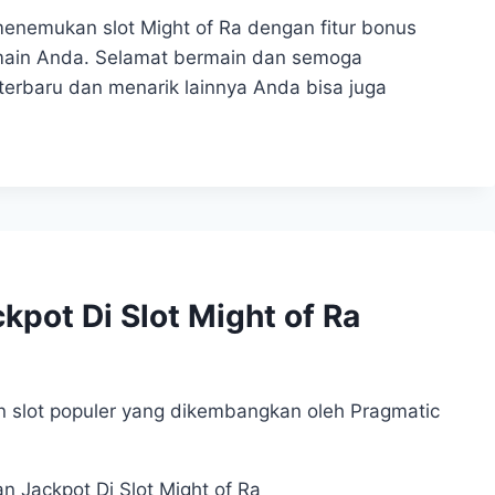
enemukan slot Might of Ra dengan fitur bonus
ain Anda. Selamat bermain dan semoga
 terbaru dan menarik lainnya Anda bisa juga
kpot Di Slot Might of Ra
n slot populer yang dikembangkan oleh Pragmatic