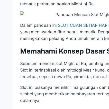
menarik perhatian adalah Might of Ra.
Dalam panduan ini
SLOT CUAN SETIAP HARI
yang menawarkan fitur bonus menarik. Deng
meningkatkan peluang Anda untuk meraih k
Memahami Konsep Dasar Sl
Sebelum mencari slot Might of Ra, penting u
Slot ini terinspirasi oleh mitologi Mesir ku
tersebut, seperti dewa Ra, piramida, dan art
Slot ini biasanya memiliki lima gulungan dan
simbol yang memberikan pembayaran tertinggi
dalamnya.