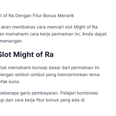
akan membahas cara mencari slot Might of Ra
an memahami cara kerja permainan ini, Anda dapat
emenangan.
ot Might of Ra
ntuk memahami konsep dasar dari permainan ini.
no, dengan simbol-simbol yang mencerminkan tema
efak kuno.
 beberapa garis pembayaran. Pelajari kombinasi
 dan cara kerja fitur bonus yang ada di