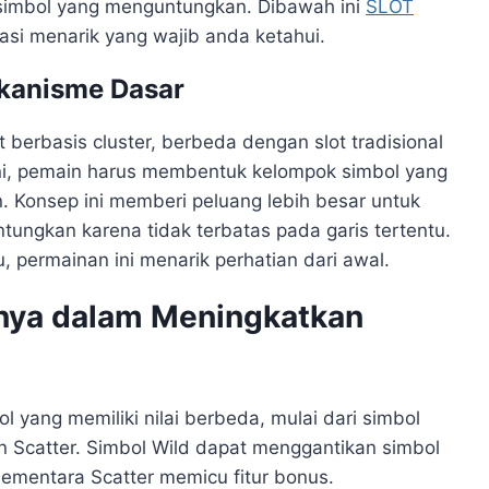
simbol yang menguntungkan. Dibawah ini
SLOT
si menarik yang wajib anda ketahui.
kanisme Dasar
t berbasis cluster, berbeda dengan slot tradisional
ni, pemain harus membentuk kelompok simbol yang
Konsep ini memberi peluang lebih besar untuk
ngkan karena tidak terbatas pada garis tertentu.
, permainan ini menarik perhatian dari awal.
nya dalam Meningkatkan
l yang memiliki nilai berbeda, mulai dari simbol
an Scatter. Simbol Wild dapat menggantikan simbol
ementara Scatter memicu fitur bonus.