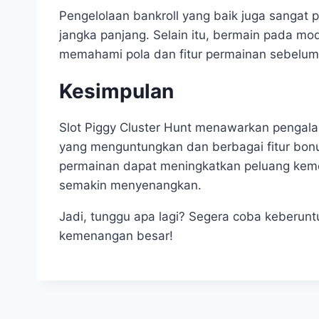
Pengelolaan bankroll yang baik juga sangat 
jangka panjang. Selain itu, bermain pada m
memahami pola dan fitur permainan sebelum 
Kesimpulan
Slot Piggy Cluster Hunt menawarkan pengal
yang menguntungkan dan berbagai fitur bon
permainan dapat meningkatkan peluang ke
semakin menyenangkan.
Jadi, tunggu apa lagi? Segera coba keberunt
kemenangan besar!