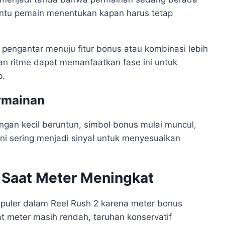
antu pemain menentukan kapan harus tetap
engantar menuju fitur bonus atau kombinasi lebih
n ritme dapat memanfaatkan fase ini untuk
p.
ermainan
ngan kecil beruntun, simbol bonus mulai muncul,
ni sering menjadi sinyal untuk menyesuaikan
 Saat Meter Meningkat
uler dalam Reel Rush 2 karena meter bonus
at meter masih rendah, taruhan konservatif