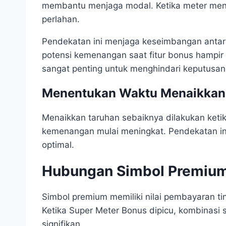
membantu menjaga modal. Ketika meter mend
perlahan.
Pendekatan ini menjaga keseimbangan antara
potensi kemenangan saat fitur bonus hampir a
sangat penting untuk menghindari keputusan 
Menentukan Waktu Menaikkan
Menaikkan taruhan sebaiknya dilakukan ketika
kemenangan mulai meningkat. Pendekatan 
optimal.
Hubungan Simbol Premium
Simbol premium memiliki nilai pembayaran tin
Ketika Super Meter Bonus dipicu, kombinasi
signifikan.