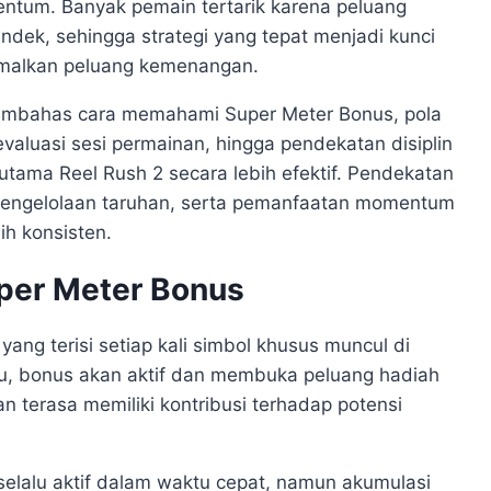
entum. Banyak pemain tertarik karena peluang
ndek, sehingga strategi yang tepat menjadi kunci
malkan peluang kemenangan.
mbahas cara memahami Super Meter Bonus, pola
evaluasi sesi permainan, hingga pendekatan disiplin
ama Reel Rush 2 secara lebih efektif. Pendekatan
 pengelolaan taruhan, serta pemanfaatan momentum
h konsisten.
er Meter Bonus
yang terisi setiap kali simbol khusus muncul di
ntu, bonus akan aktif dan membuka peluang hadiah
an terasa memiliki kontribusi terhadap potensi
elalu aktif dalam waktu cepat, namun akumulasi