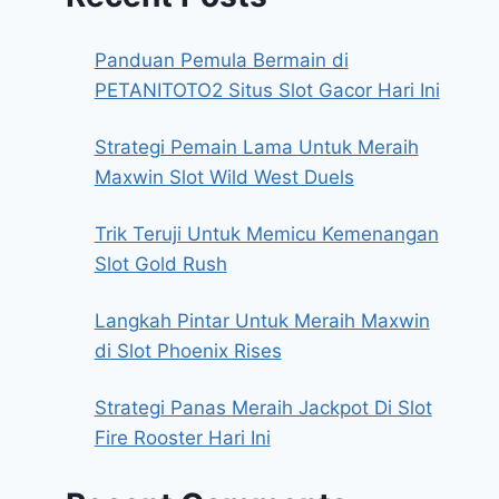
Panduan Pemula Bermain di
PETANITOTO2 Situs Slot Gacor Hari Ini
Strategi Pemain Lama Untuk Meraih
Maxwin Slot Wild West Duels
Trik Teruji Untuk Memicu Kemenangan
Slot Gold Rush
Langkah Pintar Untuk Meraih Maxwin
di Slot Phoenix Rises
Strategi Panas Meraih Jackpot Di Slot
Fire Rooster Hari Ini