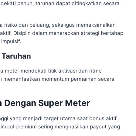
ekati penuh, taruhan dapat ditingkatkan secara
 risiko dan peluang, sekaligus memaksimalkan
ktif. Disiplin dalam menerapkan strategi bertahap
impulsif.
 Taruhan
 meter mendekati titik aktivasi dan ritme
ini memanfaatkan momentum permainan secara
 Dengan Super Meter
ggi yang menjadi target utama saat bonus aktif.
 simbol premium sering menghasilkan payout yang