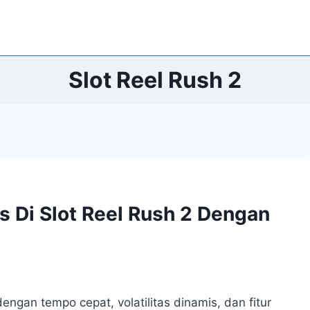
Slot Reel Rush 2
s Di Slot Reel Rush 2 Dengan
engan tempo cepat, volatilitas dinamis, dan fitur