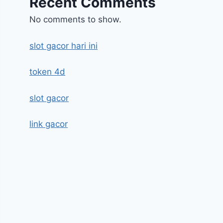
Recent Comments
No comments to show.
slot gacor hari ini
token 4d
slot gacor
link gacor