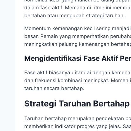
dalam fase aktif. Memahami ritme ini memb
bertahan atau mengubah strategi taruhan.
Momentum kemenangan kecil sering menjadi p
besar. Pemain yang memperhatikan perubaha
meningkatkan peluang kemenangan bertaha
Mengidentifikasi Fase Aktif P
Fase aktif biasanya ditandai dengan kemena
dan frekuensi kombinasi meningkat. Momen i
taruhan secara bertahap.
Strategi Taruhan Bertahap
Taruhan bertahap merupakan pendekatan pop
memberikan indikator progres yang jelas. Sa