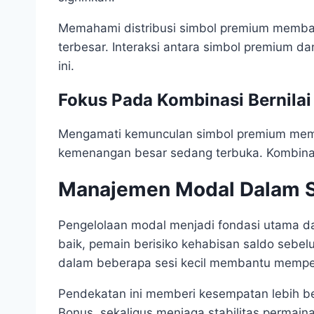
Memahami distribusi simbol premium memba
terbesar. Interaksi antara simbol premium da
ini.
Fokus Pada Kombinasi Bernilai
Mengamati kemunculan simbol premium mem
kemenangan besar sedang terbuka. Kombinasi 
Manajemen Modal Dalam S
Pengelolaan modal menjadi fondasi utama d
baik, pemain berisiko kehabisan saldo sebelu
dalam beberapa sesi kecil membantu mempe
Pendekatan ini memberi kesempatan lebih b
Bonus, sekaligus menjaga stabilitas permain