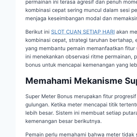
permainan ini terasa agresif dan penuh mom
kombinasi cepat sering muncul dalam sesi pe
menjaga keseimbangan modal dan memaksi
Berikut ini
SLOT CUAN SETIAP HARI
akan me
kombinasi cepat, strategi taruhan bertahap, 
yang membantu pemain memanfaatkan fitur ut
ini menekankan observasi ritme permainan,
bonus untuk mencapai kemenangan yang lebi
Memahami Mekanisme Sup
Super Meter Bonus merupakan fitur progresif 
gulungan. Ketika meter mencapai titik terte
lebih besar. Sistem ini membuat setiap putar
kemenangan besar berikutnya.
Pemain perlu memahami bahwa meter tidak s