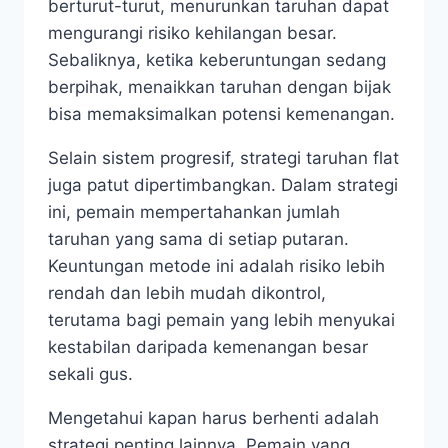
berturut-turut, menurunkan taruhan dapat
mengurangi risiko kehilangan besar.
Sebaliknya, ketika keberuntungan sedang
berpihak, menaikkan taruhan dengan bijak
bisa memaksimalkan potensi kemenangan.
Selain sistem progresif, strategi taruhan flat
juga patut dipertimbangkan. Dalam strategi
ini, pemain mempertahankan jumlah
taruhan yang sama di setiap putaran.
Keuntungan metode ini adalah risiko lebih
rendah dan lebih mudah dikontrol,
terutama bagi pemain yang lebih menyukai
kestabilan daripada kemenangan besar
sekali gus.
Mengetahui kapan harus berhenti adalah
strategi penting lainnya. Pemain yang