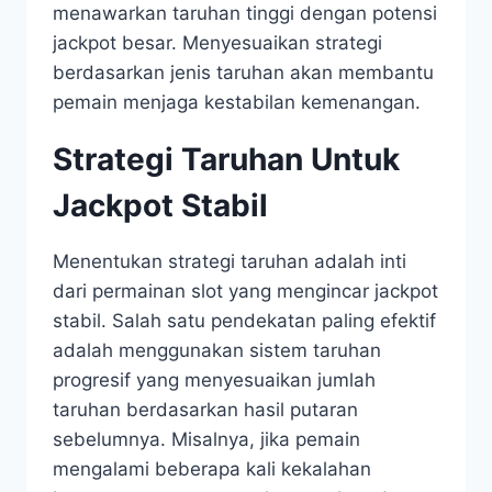
menawarkan taruhan tinggi dengan potensi
jackpot besar. Menyesuaikan strategi
berdasarkan jenis taruhan akan membantu
pemain menjaga kestabilan kemenangan.
Strategi Taruhan Untuk
Jackpot Stabil
Menentukan strategi taruhan adalah inti
dari permainan slot yang mengincar jackpot
stabil. Salah satu pendekatan paling efektif
adalah menggunakan sistem taruhan
progresif yang menyesuaikan jumlah
taruhan berdasarkan hasil putaran
sebelumnya. Misalnya, jika pemain
mengalami beberapa kali kekalahan