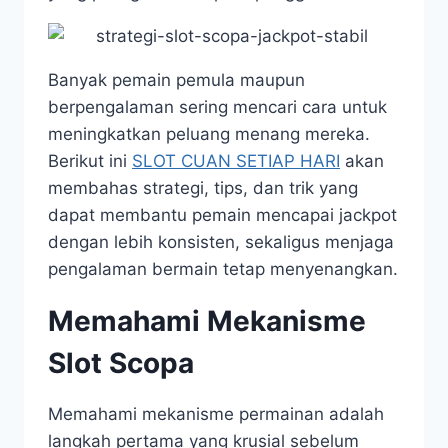
Banyak pemain pemula maupun
berpengalaman sering mencari cara untuk
meningkatkan peluang menang mereka.
Berikut ini
SLOT CUAN SETIAP HARI
akan
membahas strategi, tips, dan trik yang
dapat membantu pemain mencapai jackpot
dengan lebih konsisten, sekaligus menjaga
pengalaman bermain tetap menyenangkan.
Memahami Mekanisme
Slot Scopa
Memahami mekanisme permainan adalah
langkah pertama yang krusial sebelum