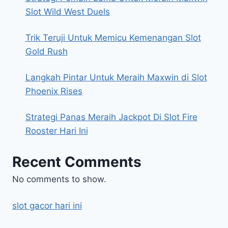
Slot Wild West Duels
Trik Teruji Untuk Memicu Kemenangan Slot
Gold Rush
Langkah Pintar Untuk Meraih Maxwin di Slot
Phoenix Rises
Strategi Panas Meraih Jackpot Di Slot Fire
Rooster Hari Ini
Recent Comments
No comments to show.
slot gacor hari ini