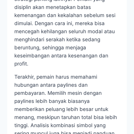
disiplin akan menetapkan batas
kemenangan dan kekalahan sebelum sesi
dimulai. Dengan cara ini, mereka bisa
mencegah kehilangan seluruh modal atau
menghindari serakah ketika sedang
beruntung, sehingga menjaga
keseimbangan antara kesenangan dan
profit.
Terakhir, pemain harus memahami
hubungan antara paylines dan
pembayaran. Memilih mesin dengan
paylines lebih banyak biasanya
memberikan peluang lebih besar untuk
menang, meskipun taruhan total bisa lebih
tinggi. Analisis kombinasi simbol yang
sering muncul juga bisa menjadi panduan