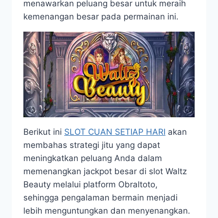
menawarkan peluang besar untuk meraih
kemenangan besar pada permainan ini.
Berikut ini
SLOT CUAN SETIAP HARI
akan
membahas strategi jitu yang dapat
meningkatkan peluang Anda dalam
memenangkan jackpot besar di slot Waltz
Beauty melalui platform Obraltoto,
sehingga pengalaman bermain menjadi
lebih menguntungkan dan menyenangkan.