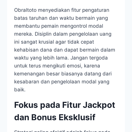
Obraltoto menyediakan fitur pengaturan
batas taruhan dan waktu bermain yang
membantu pemain mengontrol modal
mereka. Disiplin dalam pengelolaan uang
ini sangat krusial agar tidak cepat
kehabisan dana dan dapat bermain dalam
waktu yang lebih lama. Jangan tergoda
untuk terus mengikuti emosi, karena
kemenangan besar biasanya datang dari
kesabaran dan pengelolaan modal yang
baik.
Fokus pada Fitur Jackpot
dan Bonus Eksklusif