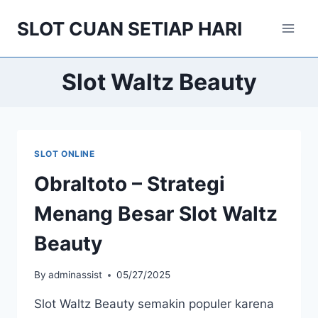
Skip
SLOT CUAN SETIAP HARI
to
content
Slot Waltz Beauty
SLOT ONLINE
Obraltoto – Strategi
Menang Besar Slot Waltz
Beauty
By
adminassist
05/27/2025
Slot Waltz Beauty semakin populer karena