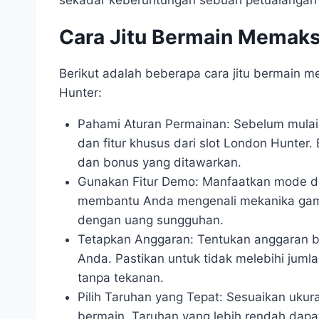
Cara Jitu Bermain Memak
Berikut adalah beberapa cara jitu bermain
Hunter:
Pahami Aturan Permainan: Sebelum mulai
dan fitur khusus dari slot London Hunter.
dan bonus yang ditawarkan.
Gunakan Fitur Demo: Manfaatkan mode demo
membantu Anda mengenali mekanika gam
dengan uang sungguhan.
Tetapkan Anggaran: Tentukan anggaran b
Anda. Pastikan untuk tidak melebihi juml
tanpa tekanan.
Pilih Taruhan yang Tepat: Sesuaikan uku
bermain. Taruhan yang lebih rendah dapa