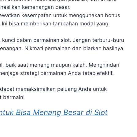
nghasilkan kemenangan besar.
lewatkan kesempatan untuk menggunakan bonus
. Ini bisa memberikan tambahan modal yang
kunci dalam permainan slot. Jangan terburu-buru
enangan. Nikmati permainan dan biarkan hasilnya
il, baik saat menang maupun kalah. Menghindari
enjaga strategi permainan Anda tetap efektif.
a dapat memaksimalkan peluang Anda untuk
t bermain!
Untuk Bisa Menang Besar di Slot