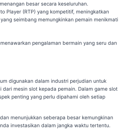
menangan besar secara keseluruhan.
to Player (RTP) yang kompetitif, meningkatkan
as yang seimbang memungkinkan pemain menikmati
ter menawarkan pengalaman bermain yang seru dan
mum digunakan dalam industri perjudian untuk
dari mesin slot kepada pemain. Dalam game slot
pek penting yang perlu dipahami oleh setiap
n dan menunjukkan seberapa besar kemungkinan
da investasikan dalam jangka waktu tertentu.