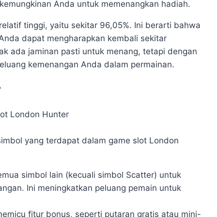
ula kemungkinan Anda untuk memenangkan hadiah.
atif tinggi, yaitu sekitar 96,05%. Ini berarti bahwa
 Anda dapat mengharapkan kembali sekitar
ak ada jaminan pasti untuk menang, tetapi dengan
 peluang kemenangan Anda dalam permainan.
r
simbol yang terdapat dalam game slot London
mua simbol lain (kecuali simbol Scatter) untuk
an. Ini meningkatkan peluang pemain untuk
emicu fitur bonus, seperti putaran gratis atau mini-