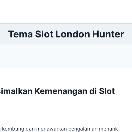
Tema Slot London Hunter
imalkan Kemenangan di Slot
berkembang dan menawarkan pengalaman menarik