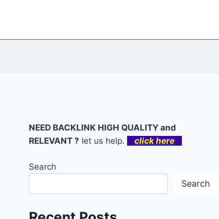
NEED BACKLINK HIGH QUALITY and
RELEVANT ?
let us help.
click here
Search
Search
Recent Posts