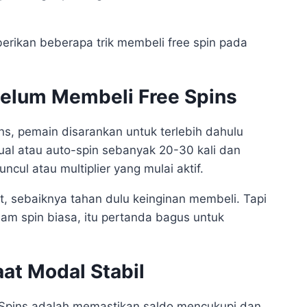
rikan beberapa trik membeli free spin pada
belum Membeli Free Spins
s, pemain disarankan untuk terlebih dahulu
al atau auto-spin sebanyak 20-30 kali dan
cul atau multiplier yang mulai aktif.
, sebaiknya tahan dulu keinginan membeli. Tapi
lam spin biasa, itu pertanda bagus untuk
at Modal Stabil
 Spins adalah memastikan saldo mencukupi dan