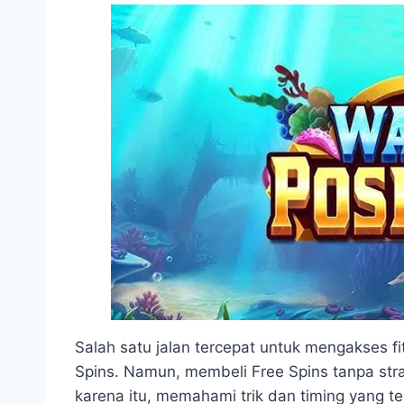
Salah satu jalan tercepat untuk mengakses f
Spins. Namun, membeli Free Spins tanpa stra
karena itu, memahami trik dan timing yang t