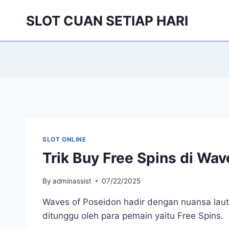
Skip
SLOT CUAN SETIAP HARI
to
content
SLOT ONLINE
Trik Buy Free Spins di Wa
By
adminassist
07/22/2025
Waves of Poseidon hadir dengan nuansa laut 
ditunggu oleh para pemain yaitu Free Spins.