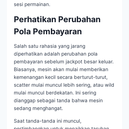
sesi permainan.
Perhatikan Perubahan
Pola Pembayaran
Salah satu rahasia yang jarang
diperhatikan adalah perubahan pola
pembayaran sebelum jackpot besar keluar.
Biasanya, mesin akan mulai memberikan
kemenangan kecil secara berturut-turut,
scatter mulai muncul lebih sering, atau wild
mulai muncul berdekatan. Ini sering
dianggap sebagai tanda bahwa mesin
sedang menghangat.
Saat tanda-tanda ini muncul,
pertimbangkan untuk menaikkan taruhan