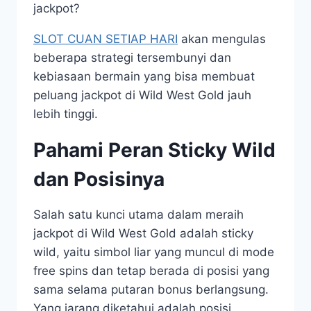
jackpot?
SLOT CUAN SETIAP HARI
akan mengulas
beberapa strategi tersembunyi dan
kebiasaan bermain yang bisa membuat
peluang jackpot di Wild West Gold jauh
lebih tinggi.
Pahami Peran Sticky Wild
dan Posisinya
Salah satu kunci utama dalam meraih
jackpot di Wild West Gold adalah sticky
wild, yaitu simbol liar yang muncul di mode
free spins dan tetap berada di posisi yang
sama selama putaran bonus berlangsung.
Yang jarang diketahui adalah posisi