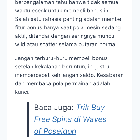
berpengalaman tahu bahwa tidak semua
waktu cocok untuk membeli bonus ini.
Salah satu rahasia penting adalah membeli
fitur bonus hanya saat pola mesin sedang
aktif, ditandai dengan seringnya muncul
wild atau scatter selama putaran normal.
Jangan terburu-buru membeli bonus
setelah kekalahan beruntun, ini justru
mempercepat kehilangan saldo. Kesabaran
dan membaca pola permainan adalah
kunci.
Baca Juga:
Trik Buy
Free Spins di Waves
of Poseidon