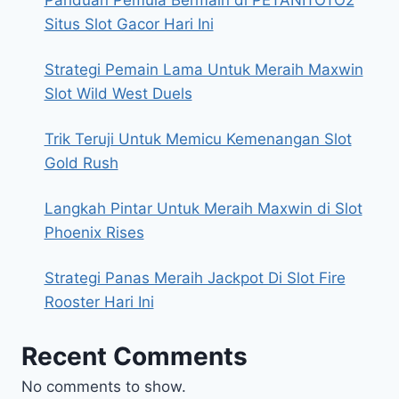
Panduan Pemula Bermain di PETANITOTO2
Situs Slot Gacor Hari Ini
Strategi Pemain Lama Untuk Meraih Maxwin
Slot Wild West Duels
Trik Teruji Untuk Memicu Kemenangan Slot
Gold Rush
Langkah Pintar Untuk Meraih Maxwin di Slot
Phoenix Rises
Strategi Panas Meraih Jackpot Di Slot Fire
Rooster Hari Ini
Recent Comments
No comments to show.