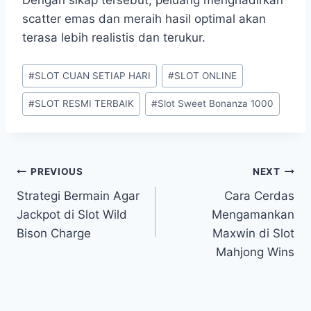
Dengan sikap tersebut, peluang menghadirkan
scatter emas dan meraih hasil optimal akan
terasa lebih realistis dan terukur.
Post
#
SLOT CUAN SETIAP HARI
#
SLOT ONLINE
Tags:
#
SLOT RESMI TERBAIK
#
Slot Sweet Bonanza 1000
Post
PREVIOUS
NEXT
Strategi Bermain Agar
Cara Cerdas
navigation
Jackpot di Slot Wild
Mengamankan
Bison Charge
Maxwin di Slot
Mahjong Wins