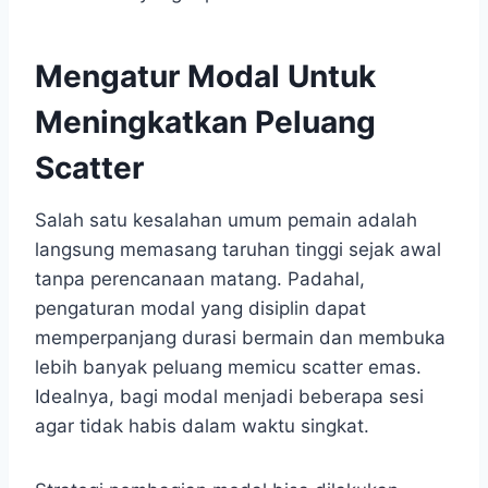
Mengatur Modal Untuk
Meningkatkan Peluang
Scatter
Salah satu kesalahan umum pemain adalah
langsung memasang taruhan tinggi sejak awal
tanpa perencanaan matang. Padahal,
pengaturan modal yang disiplin dapat
memperpanjang durasi bermain dan membuka
lebih banyak peluang memicu scatter emas.
Idealnya, bagi modal menjadi beberapa sesi
agar tidak habis dalam waktu singkat.