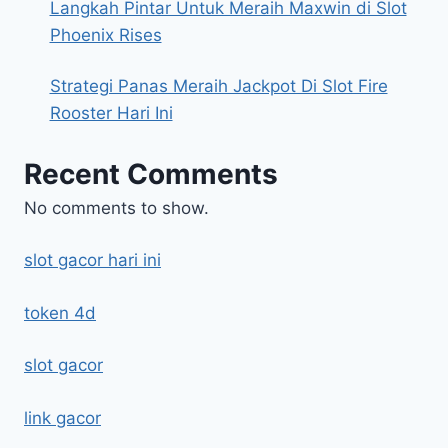
Langkah Pintar Untuk Meraih Maxwin di Slot
Phoenix Rises
Strategi Panas Meraih Jackpot Di Slot Fire
Rooster Hari Ini
Recent Comments
No comments to show.
slot gacor hari ini
token 4d
slot gacor
link gacor