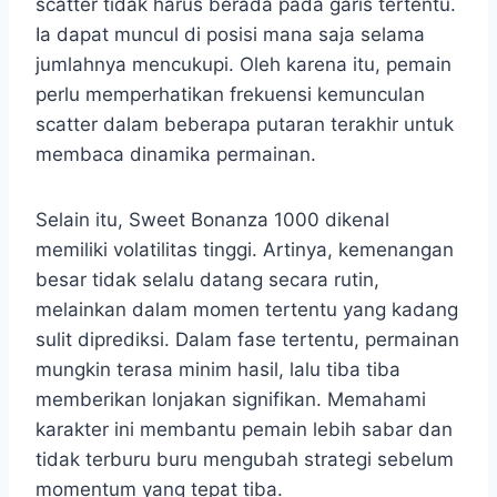
scatter tidak harus berada pada garis tertentu.
Ia dapat muncul di posisi mana saja selama
jumlahnya mencukupi. Oleh karena itu, pemain
perlu memperhatikan frekuensi kemunculan
scatter dalam beberapa putaran terakhir untuk
membaca dinamika permainan.
Selain itu, Sweet Bonanza 1000 dikenal
memiliki volatilitas tinggi. Artinya, kemenangan
besar tidak selalu datang secara rutin,
melainkan dalam momen tertentu yang kadang
sulit diprediksi. Dalam fase tertentu, permainan
mungkin terasa minim hasil, lalu tiba tiba
memberikan lonjakan signifikan. Memahami
karakter ini membantu pemain lebih sabar dan
tidak terburu buru mengubah strategi sebelum
momentum yang tepat tiba.