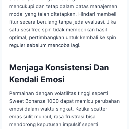
mencukupi dan tetap dalam batas manajemen
modal yang telah ditetapkan. Hindari membeli
fitur secara berulang tanpa jeda evaluasi. Jika
satu sesi free spin tidak memberikan hasil
optimal, pertimbangkan untuk kembali ke spin
reguler sebelum mencoba lagi.
Menjaga Konsistensi Dan
Kendali Emosi
Permainan dengan volatilitas tinggi seperti
Sweet Bonanza 1000 dapat memicu perubahan
emosi dalam waktu singkat. Ketika scatter
emas sulit muncul, rasa frustrasi bisa
mendorong keputusan impulsif seperti