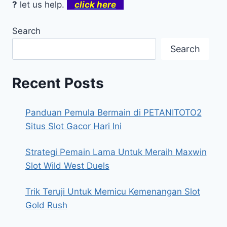
?
let us help.
click here
Search
Search
Recent Posts
Panduan Pemula Bermain di PETANITOTO2
Situs Slot Gacor Hari Ini
Strategi Pemain Lama Untuk Meraih Maxwin
Slot Wild West Duels
Trik Teruji Untuk Memicu Kemenangan Slot
Gold Rush