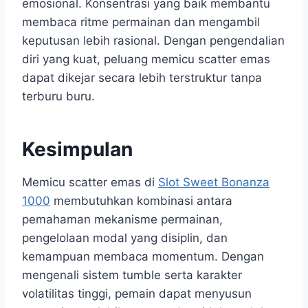
emosional. Konsentrasi yang baik membantu
membaca ritme permainan dan mengambil
keputusan lebih rasional. Dengan pengendalian
diri yang kuat, peluang memicu scatter emas
dapat dikejar secara lebih terstruktur tanpa
terburu buru.
Kesimpulan
Memicu scatter emas di
Slot Sweet Bonanza
1000
membutuhkan kombinasi antara
pemahaman mekanisme permainan,
pengelolaan modal yang disiplin, dan
kemampuan membaca momentum. Dengan
mengenali sistem tumble serta karakter
volatilitas tinggi, pemain dapat menyusun