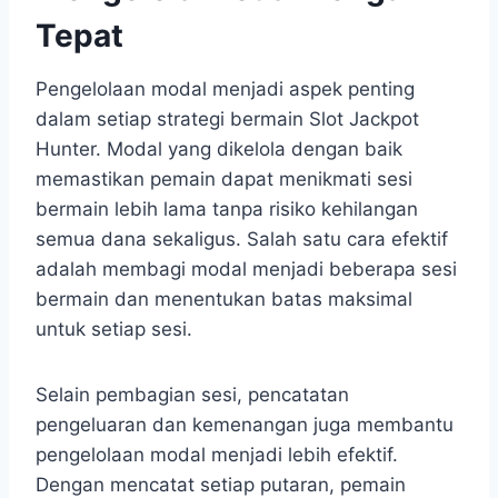
Tepat
Pengelolaan modal menjadi aspek penting
dalam setiap strategi bermain Slot Jackpot
Hunter. Modal yang dikelola dengan baik
memastikan pemain dapat menikmati sesi
bermain lebih lama tanpa risiko kehilangan
semua dana sekaligus. Salah satu cara efektif
adalah membagi modal menjadi beberapa sesi
bermain dan menentukan batas maksimal
untuk setiap sesi.
Selain pembagian sesi, pencatatan
pengeluaran dan kemenangan juga membantu
pengelolaan modal menjadi lebih efektif.
Dengan mencatat setiap putaran, pemain