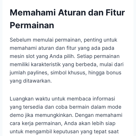
Memahami Aturan dan Fitur
Permainan
Sebelum memulai permainan, penting untuk
memahami aturan dan fitur yang ada pada
mesin slot yang Anda pilih. Setiap permainan
memiliki karakteristik yang berbeda, mulai dari
jumlah paylines, simbol khusus, hingga bonus
yang ditawarkan.
Luangkan waktu untuk membaca informasi
yang tersedia dan coba bermain dalam mode
demo jika memungkinkan. Dengan memahami
cara kerja permainan, Anda akan lebih siap
untuk mengambil keputusan yang tepat saat