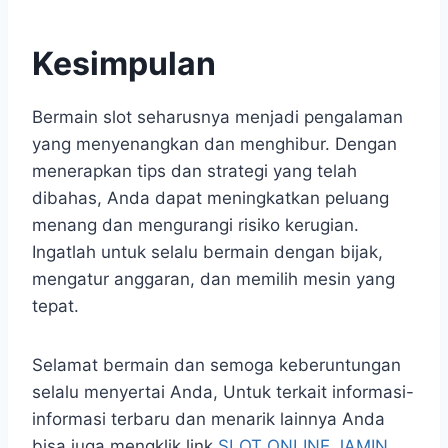
Kesimpulan
Bermain slot seharusnya menjadi pengalaman
yang menyenangkan dan menghibur. Dengan
menerapkan tips dan strategi yang telah
dibahas, Anda dapat meningkatkan peluang
menang dan mengurangi risiko kerugian.
Ingatlah untuk selalu bermain dengan bijak,
mengatur anggaran, dan memilih mesin yang
tepat.
Selamat bermain dan semoga keberuntungan
selalu menyertai Anda, Untuk terkait informasi-
informasi terbaru dan menarik lainnya Anda
bisa juga mengklik link
SLOT ONLINE JAMIN