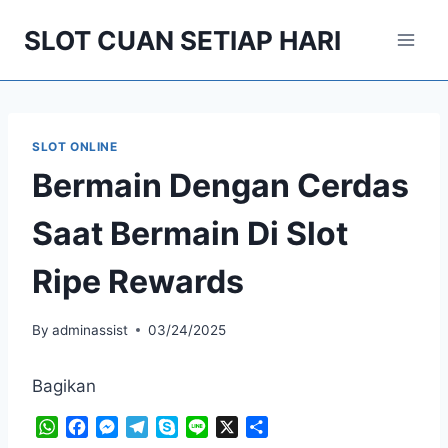
Skip
SLOT CUAN SETIAP HARI
to
content
SLOT ONLINE
Bermain Dengan Cerdas
Saat Bermain Di Slot
Ripe Rewards
By
adminassist
03/24/2025
Bagikan
W
F
M
T
S
L
X
S