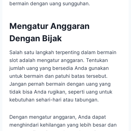
bermain dengan uang sungguhan.
Mengatur Anggaran
Dengan Bijak
Salah satu langkah terpenting dalam bermain
slot adalah mengatur anggaran. Tentukan
jumlah uang yang bersedia Anda gunakan
untuk bermain dan patuhi batas tersebut.
Jangan pernah bermain dengan uang yang
tidak bisa Anda rugikan, seperti uang untuk
kebutuhan sehari-hari atau tabungan.
Dengan mengatur anggaran, Anda dapat
menghindari kehilangan yang lebih besar dan