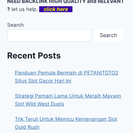
NEED BACKLINK HIGH QUALITY and RELEVANT
?
let us help.
click here
Search
Search
Recent Posts
Panduan Pemula Bermain di PETANITOTO2
Situs Slot Gacor Hari Ini
Strategi Pemain Lama Untuk Meraih Maxwin
Slot Wild West Duels
Trik Teruji Untuk Memicu Kemenangan Slot
Gold Rush