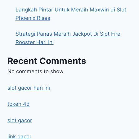
Langkah Pintar Untuk Meraih Maxwin di Slot
Phoenix Rises
Strategi Panas Meraih Jackpot Di Slot Fire
Rooster Hari Ini
Recent Comments
No comments to show.
slot gacor hari ini
token 4d
slot gacor
link gacor