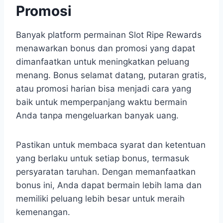
Promosi
Banyak platform permainan Slot Ripe Rewards
menawarkan bonus dan promosi yang dapat
dimanfaatkan untuk meningkatkan peluang
menang. Bonus selamat datang, putaran gratis,
atau promosi harian bisa menjadi cara yang
baik untuk memperpanjang waktu bermain
Anda tanpa mengeluarkan banyak uang.
Pastikan untuk membaca syarat dan ketentuan
yang berlaku untuk setiap bonus, termasuk
persyaratan taruhan. Dengan memanfaatkan
bonus ini, Anda dapat bermain lebih lama dan
memiliki peluang lebih besar untuk meraih
kemenangan.