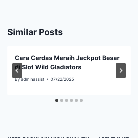
Similar Posts
Cara Cerdas Meraih Jackpot Besar
di Slot Wild Gladiators
By
adminassist
07/22/2025