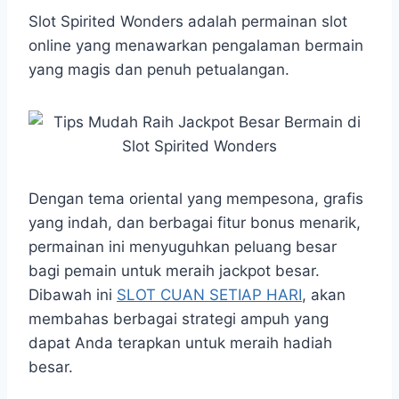
h
a
e
e
k
i
h
a
c
s
l
y
n
a
Slot Spirited Wonders adalah permainan slot
t
e
s
e
p
e
r
online yang menawarkan pengalaman bermain
s
b
e
g
e
e
yang magis dan penuh petualangan.
A
o
n
r
p
o
g
a
p
k
e
m
r
Dengan tema oriental yang mempesona, grafis
yang indah, dan berbagai fitur bonus menarik,
permainan ini menyuguhkan peluang besar
bagi pemain untuk meraih jackpot besar.
Dibawah ini
SLOT CUAN SETIAP HARI
, akan
membahas berbagai strategi ampuh yang
dapat Anda terapkan untuk meraih hadiah
besar.