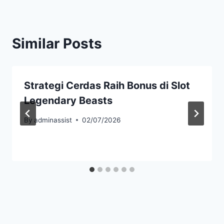
Similar Posts
Strategi Cerdas Raih Bonus di Slot
Legendary Beasts
By
adminassist
02/07/2026