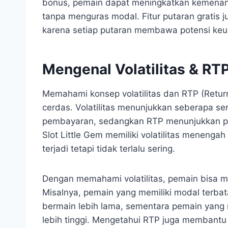
bonus, pemain dapat meningkatkan kemenan
tanpa menguras modal. Fitur putaran gratis 
karena setiap putaran membawa potensi keu
Mengenal Volatilitas & RTP
Memahami konsep volatilitas dan RTP (Return
cerdas. Volatilitas menunjukkan seberapa s
pembayaran, sedangkan RTP menunjukkan pe
Slot Little Gem memiliki volatilitas menenga
terjadi tetapi tidak terlalu sering.
Dengan memahami volatilitas, pemain bisa m
Misalnya, pemain yang memiliki modal terba
bermain lebih lama, sementara pemain yang
lebih tinggi. Mengetahui RTP juga membantu 