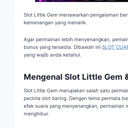
Slot Little Gem menawarkan pengalaman be
kemenangan yang menarik.
Agar permainan lebih menyenangkan, pemain
bonus yang tersedia. Dibawah ini
SLOT CUAN
yang wajib anda ketahui.
Mengenal Slot Little Gem 
Slot Little Gem merupakan salah satu permain
pecinta slot daring. Dengan tema permata be
efek suara yang menyenangkan, permainan 
menghibur.