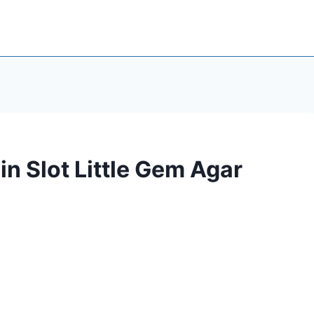
 Slot Little Gem Agar