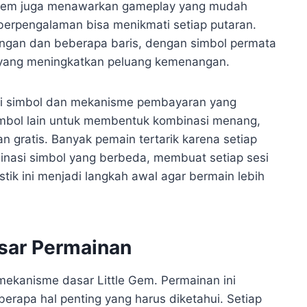
e Gem juga menawarkan gameplay yang mudah
erpengalaman bisa menikmati setiap putaran.
ungan dan beberapa baris, dengan simbol permata
k yang meningkatkan peluang kemenangan.
iasi simbol dan mekanisme pembayaran yang
simbol lain untuk membentuk kombinasi menang,
n gratis. Banyak pemain tertarik karena setiap
inasi simbol yang berbeda, membuat setiap sesi
tik ini menjadi langkah awal agar bermain lebih
ar Permainan
ekanisme dasar Little Gem. Permainan ini
erapa hal penting yang harus diketahui. Setiap