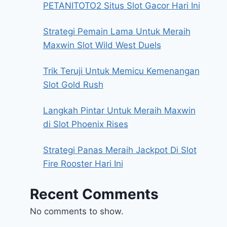
PETANITOTO2 Situs Slot Gacor Hari Ini
Strategi Pemain Lama Untuk Meraih
Maxwin Slot Wild West Duels
Trik Teruji Untuk Memicu Kemenangan
Slot Gold Rush
Langkah Pintar Untuk Meraih Maxwin
di Slot Phoenix Rises
Strategi Panas Meraih Jackpot Di Slot
Fire Rooster Hari Ini
Recent Comments
No comments to show.