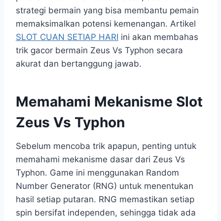
strategi bermain yang bisa membantu pemain
memaksimalkan potensi kemenangan. Artikel
SLOT CUAN SETIAP HARI
ini akan membahas
trik gacor bermain Zeus Vs Typhon secara
akurat dan bertanggung jawab.
Memahami Mekanisme Slot
Zeus Vs Typhon
Sebelum mencoba trik apapun, penting untuk
memahami mekanisme dasar dari Zeus Vs
Typhon. Game ini menggunakan Random
Number Generator (RNG) untuk menentukan
hasil setiap putaran. RNG memastikan setiap
spin bersifat independen, sehingga tidak ada