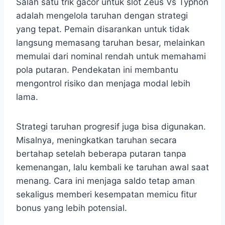
Salah satu trik gacor untuk slot Zeus Vs Typhon
adalah mengelola taruhan dengan strategi
yang tepat. Pemain disarankan untuk tidak
langsung memasang taruhan besar, melainkan
memulai dari nominal rendah untuk memahami
pola putaran. Pendekatan ini membantu
mengontrol risiko dan menjaga modal lebih
lama.
Strategi taruhan progresif juga bisa digunakan.
Misalnya, meningkatkan taruhan secara
bertahap setelah beberapa putaran tanpa
kemenangan, lalu kembali ke taruhan awal saat
menang. Cara ini menjaga saldo tetap aman
sekaligus memberi kesempatan memicu fitur
bonus yang lebih potensial.