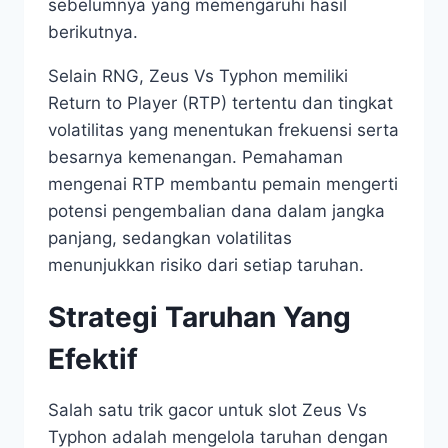
sebelumnya yang memengaruhi hasil
berikutnya.
Selain RNG, Zeus Vs Typhon memiliki
Return to Player (RTP) tertentu dan tingkat
volatilitas yang menentukan frekuensi serta
besarnya kemenangan. Pemahaman
mengenai RTP membantu pemain mengerti
potensi pengembalian dana dalam jangka
panjang, sedangkan volatilitas
menunjukkan risiko dari setiap taruhan.
Strategi Taruhan Yang
Efektif
Salah satu trik gacor untuk slot Zeus Vs
Typhon adalah mengelola taruhan dengan