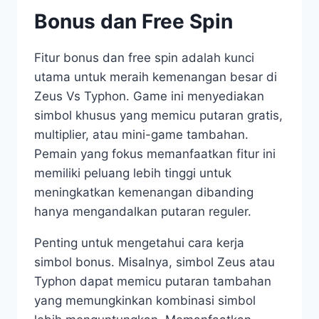
Bonus dan Free Spin
Fitur bonus dan free spin adalah kunci
utama untuk meraih kemenangan besar di
Zeus Vs Typhon. Game ini menyediakan
simbol khusus yang memicu putaran gratis,
multiplier, atau mini-game tambahan.
Pemain yang fokus memanfaatkan fitur ini
memiliki peluang lebih tinggi untuk
meningkatkan kemenangan dibanding
hanya mengandalkan putaran reguler.
Penting untuk mengetahui cara kerja
simbol bonus. Misalnya, simbol Zeus atau
Typhon dapat memicu putaran tambahan
yang memungkinkan kombinasi simbol