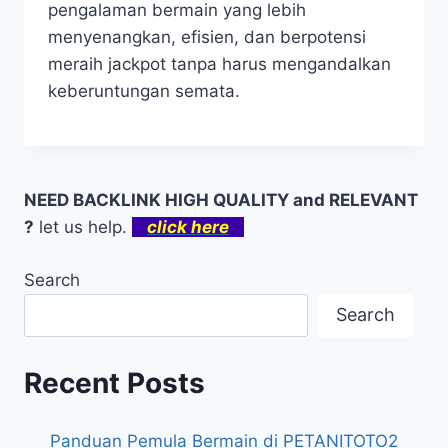
pengalaman bermain yang lebih
menyenangkan, efisien, dan berpotensi
meraih jackpot tanpa harus mengandalkan
keberuntungan semata.
NEED BACKLINK HIGH QUALITY and RELEVANT
?
let us help.
click here
Search
Search
Recent Posts
Panduan Pemula Bermain di PETANITOTO2