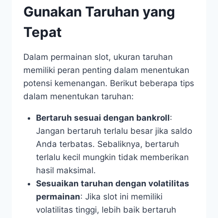
Gunakan Taruhan yang
Tepat
Dalam permainan slot, ukuran taruhan
memiliki peran penting dalam menentukan
potensi kemenangan. Berikut beberapa tips
dalam menentukan taruhan:
Bertaruh sesuai dengan bankroll
:
Jangan bertaruh terlalu besar jika saldo
Anda terbatas. Sebaliknya, bertaruh
terlalu kecil mungkin tidak memberikan
hasil maksimal.
Sesuaikan taruhan dengan volatilitas
permainan
: Jika slot ini memiliki
volatilitas tinggi, lebih baik bertaruh