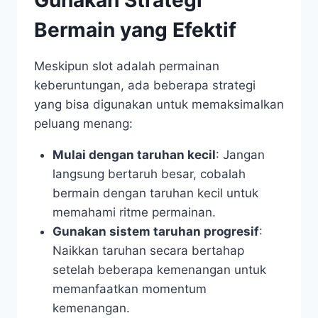
Gunakan Strategi
Bermain yang Efektif
Meskipun slot adalah permainan
keberuntungan, ada beberapa strategi
yang bisa digunakan untuk memaksimalkan
peluang menang:
Mulai dengan taruhan kecil
: Jangan
langsung bertaruh besar, cobalah
bermain dengan taruhan kecil untuk
memahami ritme permainan.
Gunakan sistem taruhan progresif
:
Naikkan taruhan secara bertahap
setelah beberapa kemenangan untuk
memanfaatkan momentum
kemenangan.