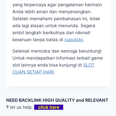
yang terpercaya agar pengalaman bermain
Anda lebih aman dan menyenangkan.
Setelah memahami pembahasan ini, tidak
ada lagi alasan untuk menunda. Segera
ambil langkah berikutnya dan nikmati
keseruan tanpa batas di
cuputoto
.
Selamat mencoba dan semoga beruntung!
Untuk mendapatkan informasi terkait game
slot lainnya anda bisa kunjungi di
SLOT
CUAN SETIAP HARI
.
NEED BACKLINK HIGH QUALITY and RELEVANT
?
let us help.
click here