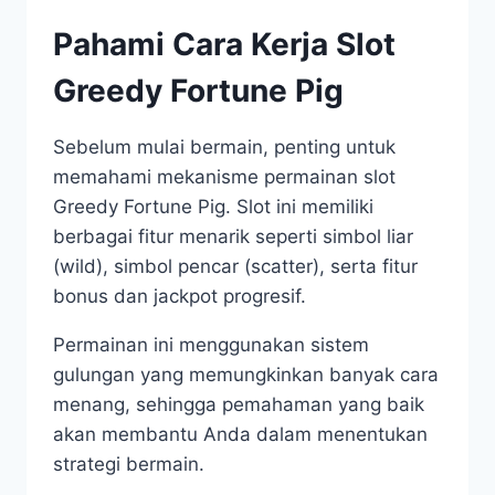
Pahami Cara Kerja Slot
Greedy Fortune Pig
Sebelum mulai bermain, penting untuk
memahami mekanisme permainan slot
Greedy Fortune Pig. Slot ini memiliki
berbagai fitur menarik seperti simbol liar
(wild), simbol pencar (scatter), serta fitur
bonus dan jackpot progresif.
Permainan ini menggunakan sistem
gulungan yang memungkinkan banyak cara
menang, sehingga pemahaman yang baik
akan membantu Anda dalam menentukan
strategi bermain.