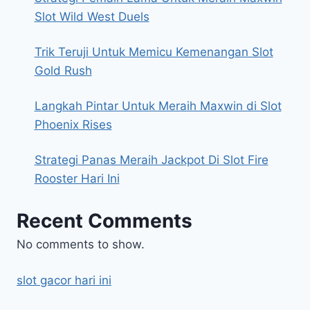
Slot Wild West Duels
Trik Teruji Untuk Memicu Kemenangan Slot
Gold Rush
Langkah Pintar Untuk Meraih Maxwin di Slot
Phoenix Rises
Strategi Panas Meraih Jackpot Di Slot Fire
Rooster Hari Ini
Recent Comments
No comments to show.
slot gacor hari ini