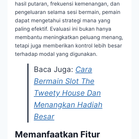
hasil putaran, frekuensi kemenangan, dan
pengeluaran selama sesi bermain, pemain
dapat mengetahui strategi mana yang
paling efektif. Evaluasi ini bukan hanya
membantu meningkatkan peluang menang,
tetapi juga memberikan kontrol lebih besar
terhadap modal yang digunakan.
Baca Juga:
Cara
Bermain Slot The
Tweety House Dan
Menangkan Hadiah
Besar
Memanfaatkan Fitur