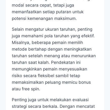
modal secara cepat, tetapi juga
memanfaatkan setiap putaran untuk
potensi kemenangan maksimum.
Selain mengatur ukuran taruhan, penting
juga memahami pola taruhan yang efektif.
Misalnya, beberapa pemain memilih
metode bertahap dengan meningkatkan
taruhan setelah menang atau menurunkan
taruhan saat kalah. Pendekatan ini
memungkinkan pemain menyesuaikan
risiko secara fleksibel sambil tetap
memaksimalkan peluang memicu bonus
atau free spin.
Penting juga untuk melakukan evaluasi
strategi secara berkala. Dengan mencatat