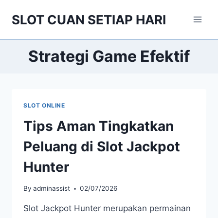
Skip
SLOT CUAN SETIAP HARI
to
content
Strategi Game Efektif
SLOT ONLINE
Tips Aman Tingkatkan
Peluang di Slot Jackpot
Hunter
By
adminassist
02/07/2026
Slot Jackpot Hunter merupakan permainan