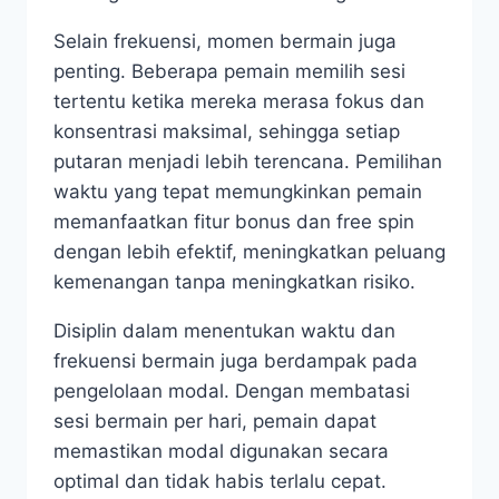
Selain frekuensi, momen bermain juga
penting. Beberapa pemain memilih sesi
tertentu ketika mereka merasa fokus dan
konsentrasi maksimal, sehingga setiap
putaran menjadi lebih terencana. Pemilihan
waktu yang tepat memungkinkan pemain
memanfaatkan fitur bonus dan free spin
dengan lebih efektif, meningkatkan peluang
kemenangan tanpa meningkatkan risiko.
Disiplin dalam menentukan waktu dan
frekuensi bermain juga berdampak pada
pengelolaan modal. Dengan membatasi
sesi bermain per hari, pemain dapat
memastikan modal digunakan secara
optimal dan tidak habis terlalu cepat.