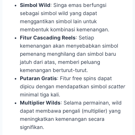
Simbol Wild
: Singa emas berfungsi
sebagai simbol wild yang dapat
menggantikan simbol lain untuk
membentuk kombinasi kemenangan.
Fitur Cascading Reels
: Setiap
kemenangan akan menyebabkan simbol
pemenang menghilang dan simbol baru
jatuh dari atas, memberi peluang
kemenangan berturut-turut.
Putaran Gratis
: Fitur free spins dapat
dipicu dengan mendapatkan simbol
scatter
minimal tiga kali.
Multiplier Wilds
: Selama permainan, wild
dapat membawa pengali (multiplier) yang
meningkatkan kemenangan secara
signifikan.