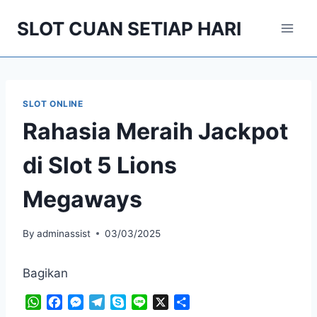
Skip
SLOT CUAN SETIAP HARI
to
content
SLOT ONLINE
Rahasia Meraih Jackpot
di Slot 5 Lions
Megaways
By
adminassist
03/03/2025
Bagikan
W
F
M
T
S
L
X
S