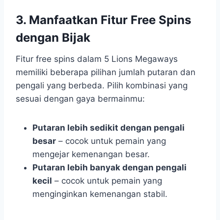
3.
Manfaatkan Fitur Free Spins
dengan Bijak
Fitur free spins dalam 5 Lions Megaways
memiliki beberapa pilihan jumlah putaran dan
pengali yang berbeda. Pilih kombinasi yang
sesuai dengan gaya bermainmu:
Putaran lebih sedikit dengan pengali
besar
– cocok untuk pemain yang
mengejar kemenangan besar.
Putaran lebih banyak dengan pengali
kecil
– cocok untuk pemain yang
menginginkan kemenangan stabil.