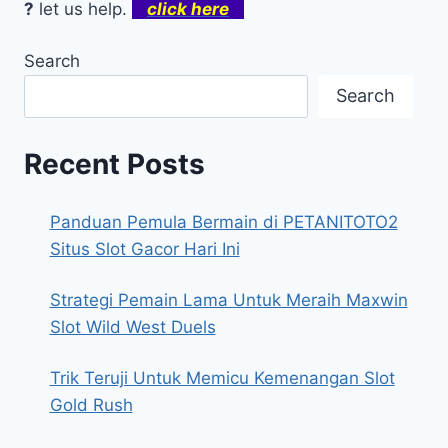
?
let us help.
click here
Search
Search
Recent Posts
Panduan Pemula Bermain di PETANITOTO2
Situs Slot Gacor Hari Ini
Strategi Pemain Lama Untuk Meraih Maxwin
Slot Wild West Duels
Trik Teruji Untuk Memicu Kemenangan Slot
Gold Rush