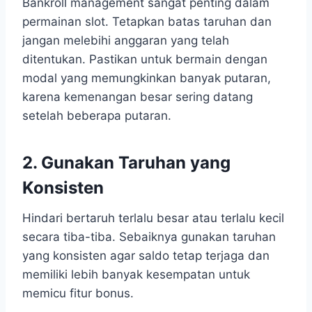
Bankroll management sangat penting dalam
permainan slot. Tetapkan batas taruhan dan
jangan melebihi anggaran yang telah
ditentukan. Pastikan untuk bermain dengan
modal yang memungkinkan banyak putaran,
karena kemenangan besar sering datang
setelah beberapa putaran.
2.
Gunakan Taruhan yang
Konsisten
Hindari bertaruh terlalu besar atau terlalu kecil
secara tiba-tiba. Sebaiknya gunakan taruhan
yang konsisten agar saldo tetap terjaga dan
memiliki lebih banyak kesempatan untuk
memicu fitur bonus.