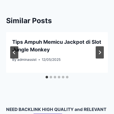
Similar Posts
Tips Ampuh Memicu Jackpot di Slot
Jungle Monkey
By
adminassist
12/05/2025
NEED BACKLINK HIGH QUALITY and RELEVANT