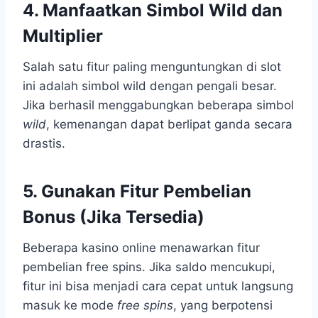
4.
Manfaatkan Simbol Wild dan
Multiplier
Salah satu fitur paling menguntungkan di slot
ini adalah simbol wild dengan pengali besar.
Jika berhasil menggabungkan beberapa simbol
wild
, kemenangan dapat berlipat ganda secara
drastis.
5.
Gunakan Fitur Pembelian
Bonus (Jika Tersedia)
Beberapa kasino online menawarkan fitur
pembelian free spins. Jika saldo mencukupi,
fitur ini bisa menjadi cara cepat untuk langsung
masuk ke mode
free spins
, yang berpotensi