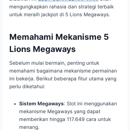
mengungkapkan rahasia dan strategi terbaik
untuk meraih jackpot di 5 Lions Megaways.
Memahami Mekanisme 5
Lions Megaways
Sebelum mulai bermain, penting untuk
memahami bagaimana mekanisme permainan
ini bekerja. Berikut beberapa fitur utama yang
perlu diketahui:
Sistem Megaways
: Slot ini menggunakan
mekanisme Megaways yang dapat
memberikan hingga 117.649 cara untuk
menang.