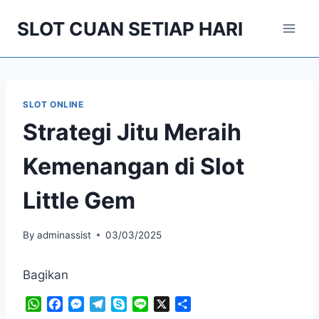
Skip
SLOT CUAN SETIAP HARI
to
content
SLOT ONLINE
Strategi Jitu Meraih
Kemenangan di Slot
Little Gem
By
adminassist
03/03/2025
Bagikan
W
F
M
T
S
L
X
S