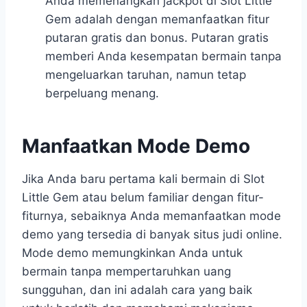
Anda memenangkan jackpot di Slot Little
Gem adalah dengan memanfaatkan fitur
putaran gratis dan bonus. Putaran gratis
memberi Anda kesempatan bermain tanpa
mengeluarkan taruhan, namun tetap
berpeluang menang.
Manfaatkan Mode Demo
Jika Anda baru pertama kali bermain di Slot
Little Gem atau belum familiar dengan fitur-
fiturnya, sebaiknya Anda memanfaatkan mode
demo yang tersedia di banyak situs judi online.
Mode demo memungkinkan Anda untuk
bermain tanpa mempertaruhkan uang
sungguhan, dan ini adalah cara yang baik