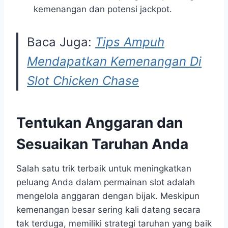
kemenangan dan potensi jackpot.
Baca Juga:
Tips Ampuh
Mendapatkan Kemenangan Di
Slot Chicken Chase
Tentukan Anggaran dan
Sesuaikan Taruhan Anda
Salah satu trik terbaik untuk meningkatkan
peluang Anda dalam permainan slot adalah
mengelola anggaran dengan bijak. Meskipun
kemenangan besar sering kali datang secara
tak terduga, memiliki strategi taruhan yang baik