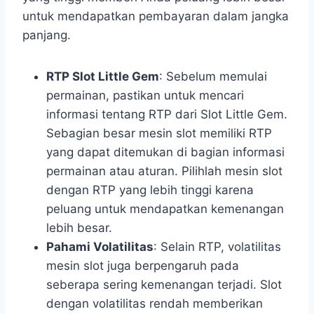
untuk mendapatkan pembayaran dalam jangka
panjang.
RTP Slot Little Gem
: Sebelum memulai
permainan, pastikan untuk mencari
informasi tentang RTP dari Slot Little Gem.
Sebagian besar mesin slot memiliki RTP
yang dapat ditemukan di bagian informasi
permainan atau aturan. Pilihlah mesin slot
dengan RTP yang lebih tinggi karena
peluang untuk mendapatkan kemenangan
lebih besar.
Pahami Volatilitas
: Selain RTP, volatilitas
mesin slot juga berpengaruh pada
seberapa sering kemenangan terjadi. Slot
dengan volatilitas rendah memberikan