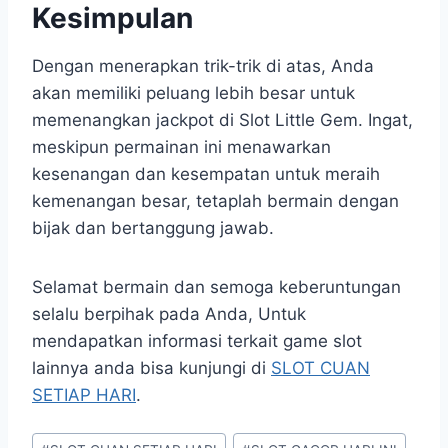
Kesimpulan
Dengan menerapkan trik-trik di atas, Anda
akan memiliki peluang lebih besar untuk
memenangkan jackpot di Slot Little Gem. Ingat,
meskipun permainan ini menawarkan
kesenangan dan kesempatan untuk meraih
kemenangan besar, tetaplah bermain dengan
bijak dan bertanggung jawab.
Selamat bermain dan semoga keberuntungan
selalu berpihak pada Anda,
Untuk
mendapatkan informasi terkait game slot
lainnya anda bisa kunjungi di
SLOT CUAN
SETIAP HARI
.
Post