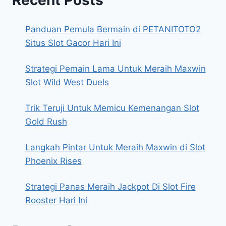
Recent Posts
Panduan Pemula Bermain di PETANITOTO2
Situs Slot Gacor Hari Ini
Strategi Pemain Lama Untuk Meraih Maxwin
Slot Wild West Duels
Trik Teruji Untuk Memicu Kemenangan Slot
Gold Rush
Langkah Pintar Untuk Meraih Maxwin di Slot
Phoenix Rises
Strategi Panas Meraih Jackpot Di Slot Fire
Rooster Hari Ini