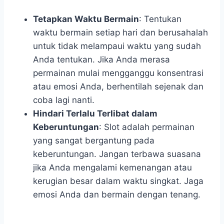
Tetapkan Waktu Bermain
: Tentukan
waktu bermain setiap hari dan berusahalah
untuk tidak melampaui waktu yang sudah
Anda tentukan. Jika Anda merasa
permainan mulai mengganggu konsentrasi
atau emosi Anda, berhentilah sejenak dan
coba lagi nanti.
Hindari Terlalu Terlibat dalam
Keberuntungan
: Slot adalah permainan
yang sangat bergantung pada
keberuntungan. Jangan terbawa suasana
jika Anda mengalami kemenangan atau
kerugian besar dalam waktu singkat. Jaga
emosi Anda dan bermain dengan tenang.