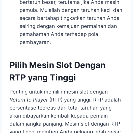
bertaruh besar, terutama jika Anda masih
pemula. Mulailah dengan taruhan kecil dan
secara bertahap tingkatkan taruhan Anda
seiring dengan kemajuan permainan dan
pemahaman Anda terhadap pola
pembayaran.
Pilih Mesin Slot Dengan
RTP yang Tinggi
Penting untuk memilih mesin slot dengan
Return to Player
(RTP) yang tinggi. RTP adalah
persentase teoretis dari total taruhan yang
akan dibayarkan kembali kepada pemain
dalam jangka panjang. Mesin slot dengan RTP
yang tinggi memberi Anda peluang lebih besar